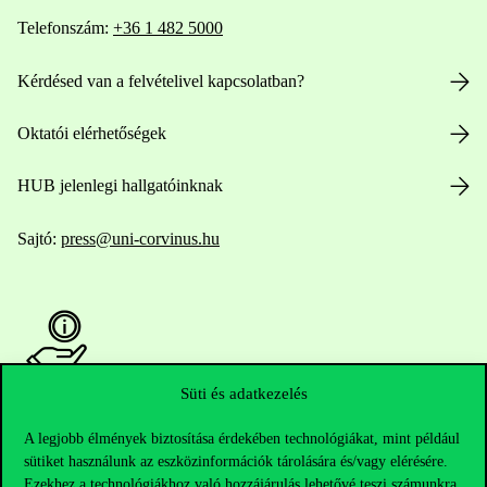
Telefonszám:
+36 1 482 5000
Kérdésed van a felvételivel kapcsolatban?
Oktatói elérhetőségek
HUB jelenlegi hallgatóinknak
Sajtó:
press@uni-corvinus.hu
Süti és adatkezelés
Hasznos linkek
A legjobb élmények biztosítása érdekében technológiákat, mint például
sütiket használunk az eszközinformációk tárolására és/vagy elérésére.
Ezekhez a technológiákhoz való hozzájárulás lehetővé teszi számunkra