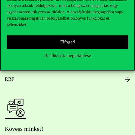
az olyan adatok feldolgozását, mint a böngészési magatartás vagy
Nyitvatartás
egyedi azonosítók ezen az oldalon. A hozzájárulás megtagadása vagy
visszavonása negatívan befolyásolhat bizonyos funkciókat és
Házirend
jellemzőket.
Közérdekű adatok
Elfogad
Karrier
Beállítások megtekintése
Arculati elemek
RRF
Kövess minket!