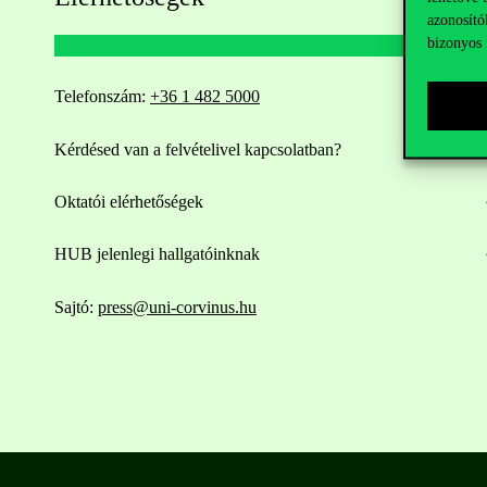
azonosító
bizonyos 
Telefonszám:
+36 1 482 5000
Kérdésed van a felvételivel kapcsolatban?
Oktatói elérhetőségek
HUB jelenlegi hallgatóinknak
Sajtó:
press@uni-corvinus.hu