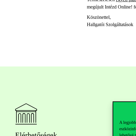
megújult Intézd Online! f
Köszönettel,
Hallgatói Szolgáltatások
A legjobb
eszközinf
Elérhetőségek
lehetővé 