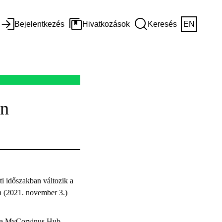
Bejelentkezés
Hivatkozások
Keresés
EN
en
i időszakban változik a
án (2021. november 3.)
 a
MyCorvinus Hub