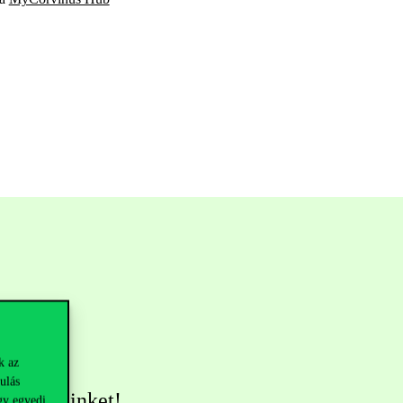
k az
ulás
övess minket!
gy egyedi