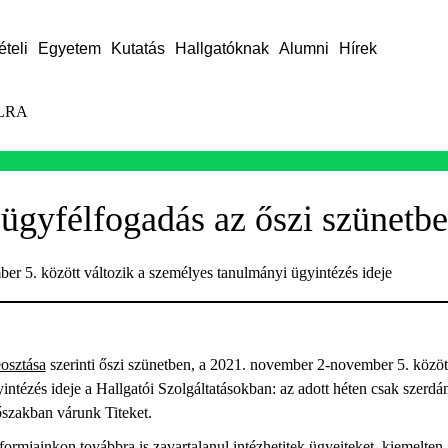
ételi
Egyetem
Kutatás
Hallgatóknak
Alumni
Hírek
LRA
ügyfélfogadás az őszi szünetb
r 5. között változik a személyes tanulmányi ügyintézés ideje
osztása
szerinti őszi szünetben, a 2021. november 2-november 5. között
ntézés ideje a Hallgatói Szolgáltatásokban: az adott héten csak szerd
őszakban várunk Titeket.
tformjainkon
továbbra is zavartalanul intézhetitek ügyeiteket, kiemelten