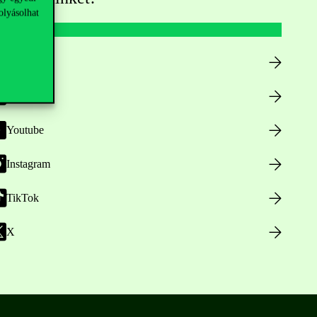
olyásolhat
Facebook
LinkedIn
Youtube
Instagram
TikTok
X