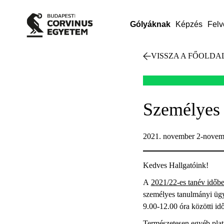
Gólyáknak
Képzés
Felv
VISSZA A FŐOLDA
Személyes 
2021. november 2-novembe
Kedves Hallgatóink!
A
2021/22-es tanév időbe
személyes tanulmányi ügyi
9.00-12.00 óra közötti id
Természetesen
egyéb pla