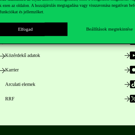
k ezen az oldalon. A hozzájárulás megtagadása vagy visszavonása negatívan bef
funkciókat és jellemzőket.
Nyitvatartás
Elfogad
Beállítások megtekintése
Házirend
Közérdekű adatok
Karrier
Arculati elemek
RRF