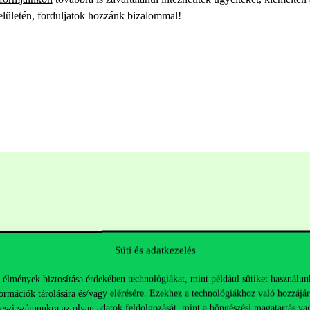
elületén, forduljatok hozzánk bizalommal!
Süti és adatkezelés
 élmények biztosítása érdekében technológiákat, mint például sütiket használun
ormációk tárolására és/vagy elérésére. Ezekhez a technológiákhoz való hozzájár
Hasznos linkek
K
teszi számunkra az olyan adatok feldolgozását, mint a böngészési magatartás va