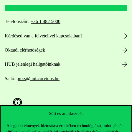
Telefonszám:
+36 1 482 5000
Kérdésed van a felvételivel kapcsolatban?
Oktatói elérhetőségek
HUB jelenlegi hallgatóinknak
Sajtó:
press@uni-corvinus.hu
Süti és adatkezelés
A legjobb élmények biztosítása érdekében technológiákat, mint például
Hasznos linkek
sütiket használunk az eszközinformációk tárolására és/vagy elérésére.