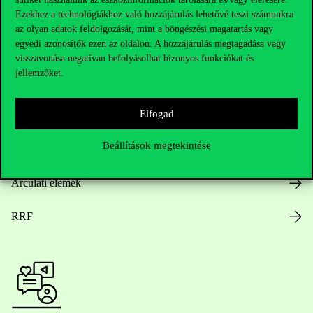
Ezekhez a technológiákhoz való hozzájárulás lehetővé teszi számunkra
az olyan adatok feldolgozását, mint a böngészési magatartás vagy
egyedi azonosítók ezen az oldalon. A hozzájárulás megtagadása vagy
Nyitvatartás
visszavonása negatívan befolyásolhat bizonyos funkciókat és
jellemzőket.
Házirend
Elfogad
Közérdekű adatok
Beállítások megtekintése
Karrier
Arculati elemek
RRF