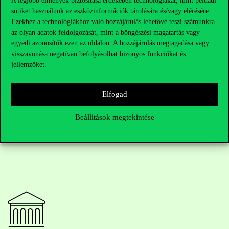
A legjobb élmények biztosítása érdekében technológiákat, mint például
2021. március 17. szerda /
TEAMS link a programnaphoz
sütiket használunk az eszközinformációk tárolására és/vagy elérésére.
való csatlakozáshoz
Ezekhez a technológiákhoz való hozzájárulás lehetővé teszi számunkra
az olyan adatok feldolgozását, mint a böngészési magatartás vagy
14.00-15.30 Csicsmann László, akadémiai műhelyekért
egyedi azonosítók ezen az oldalon. A hozzájárulás megtagadása vagy
felelős rektorhelyettes és Csentericsné Arnold Zsuzsanna, HR
visszavonása negatívan befolyásolhat bizonyos funkciókat és
vezető – Téma: Faculty Development Projekt, HR és
jellemzőket.
Szervezetfejlesztés Projekt
Elfogad
Beállítások megtekintése