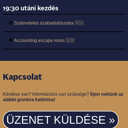
19:30 utáni kezdés
Számviteles szabadulószoba 🇭🇺
Accounting escape room 🇬🇧
Kapcsolat
Kérdése van? Információra van szüksége?
Írjon nekünk az
alábbi gombra kattintva!
ÜZENET KÜLDÉSE »