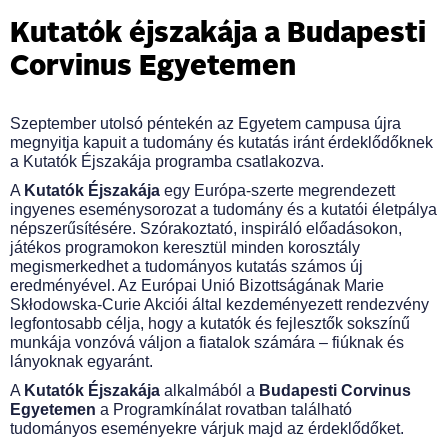
Kutatók éjszakája a Budapesti
Corvinus Egyetemen
Szeptember utolsó péntekén az Egyetem campusa újra
megnyitja kapuit a tudomány és kutatás iránt érdeklődőknek
a Kutatók Éjszakája programba csatlakozva.
A
Kutatók Éjszakája
egy Európa-szerte megrendezett
ingyenes eseménysorozat a tudomány és a kutatói életpálya
népszerűsítésére. Szórakoztató, inspiráló előadásokon,
játékos programokon keresztül minden korosztály
megismerkedhet a tudományos kutatás számos új
eredményével. Az Európai Unió Bizottságának Marie
Skłodowska-Curie Akciói által kezdeményezett rendezvény
legfontosabb célja, hogy a kutatók és fejlesztők sokszínű
munkája vonzóvá váljon a fiatalok számára – fiúknak és
lányoknak egyaránt.
A
Kutatók Éjszakája
alkalmából a
Budapesti Corvinus
Egyetemen
a Programkínálat rovatban található
tudományos eseményekre várjuk majd az érdeklődőket.