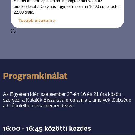
Az idei kutatók éjszakáján 19 programmal várja az
érdeklődőket a Corvinus Egyetem, délután 16.00 órától este
22.00 óráig.
‎ ‎ ‎ ‎ ‎ Tovább olvasom »
Programkínálat
Az Egyetem idén szeptember 27-én 16 és 21 óra között
szervezi a Kutatók Éjszakája programjait, amelyek többsége
a C épületben lesz megrendezve.
16:00 - 16:45 közötti kezdés