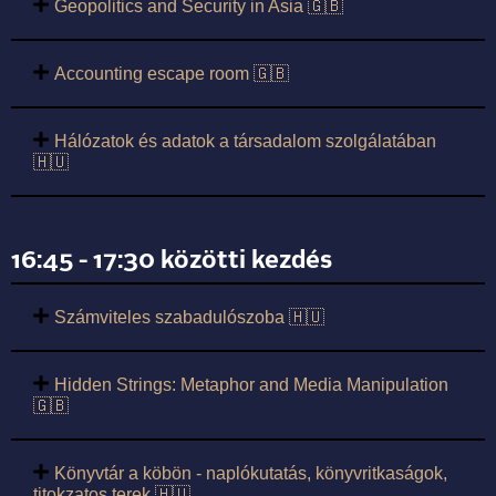
Geopolitics and Security in Asia 🇬🇧
Accounting escape room 🇬🇧
Hálózatok és adatok a társadalom szolgálatában
🇭🇺
16:45 - 17:30 közötti kezdés
Számviteles szabadulószoba 🇭🇺
Hidden Strings: Metaphor and Media Manipulation
🇬🇧
Könyvtár a köbön - naplókutatás, könyvritkaságok,
titokzatos terek 🇭🇺