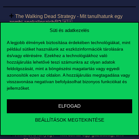
The Walking Dead Strategy - Mit tanulhatunk egy
zombi apokalipszisből? 🇭🇺
Süti és adatkezelés
Számviteles szabadulószoba 🇭🇺
A legjobb élmények biztosítása érdekében technológiákat, mint
például sütiket használunk az eszközinformációk tárolására
és/vagy elérésére. Ezekhez a technológiákhoz való
Rational Selflessness in Moral Economics – An
hozzájárulás lehetővé teszi számunkra az olyan adatok
Experiment 🇬🇧
feldolgozását, mint a böngészési magatartás vagy egyedi
azonosítók ezen az oldalon. A hozzájárulás megtagadása vagy
visszavonása negatívan befolyásolhat bizonyos funkciókat és
Inflexiós pont - Hogyan dől el, hogy humán vagy
jellemzőket.
réál érdeklődésünk lesz? 🇭🇺
ELFOGAD
Secrets of the Banking Trade: Where does money
come from, how does the economy work? 🇬🇧
BEÁLLÍTÁSOK MEGTEKINTÉSE
A méret a lényeg? – Mit csinál egy gazdaság, ami