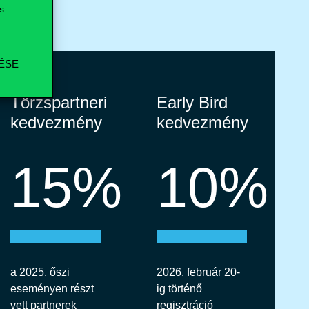
s
ÉSE
Törzspartneri
Early Bird
kedvezmény
kedvezmény
15%
10%
a 2025. őszi
2026. február 20-
eseményen részt
ig történő
vett partnerek
regisztráció