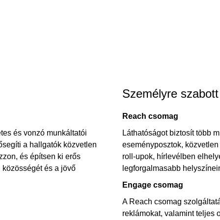
Személyre szabot
Reach csomag
etes és vonzó munkáltatói
Láthatóságot biztosít több 
ősegíti a hallgatók közvetlen
eseményposztok, közvetlen K
zzon, és építsen ki erős
roll-upok, hírlevélben elhel
i közösségét és a jövő
legforgalmasabb helyszínei
Engage csomag
A Reach csomag szolgáltatás
reklámokat, valamint teljes 