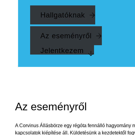
Hallgatóknak
Az eseményről
Jelentkezem
Az eseményről
A Corvinus Állásbörze egy régóta fennálló hagyomány m
kapcsolatok kiépítése áll. Küldetésünk a kezdetektől fog