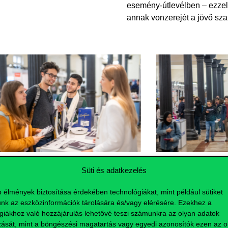
esemény-útlevélben – ezzel 
annak vonzerejét a jövő sz
Süti és adatkezelés
b élmények biztosítása érdekében technológiákat, mint például sütiket
nk az eszközinformációk tárolására és/vagy elérésére. Ezekhez a
giákhoz való hozzájárulás lehetővé teszi számunkra az olyan adatok
zását, mint a böngészési magatartás vagy egyedi azonosítók ezen az ol