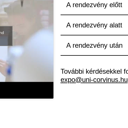
A rendezvény előtt
A rendezvény alatt
and
A rendezvény után
További kérdésekkel f
expo@uni-corvinus.hu