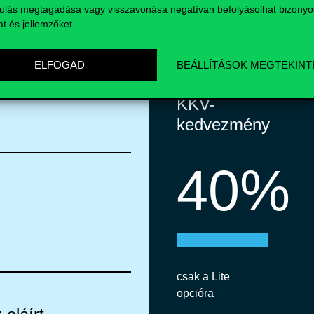
ulás megtagadása vagy visszavonása negatívan befolyásolhat bizonyo
at és jellemzőket.
ELFOGAD
BEÁLLÍTÁSOK MEGTEKINT
KKV-
kedvezmény
40%
csak a Lite
opcióra