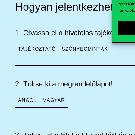
Hogyan jelentkezhet?
hozzájár
funkciók
1. Olvassa el a hivatalos tájékoztatót!
TÁJÉKOZTATÓ
SZŐNYEGMINTÁK
2. Töltse ki a megrendelőlapot!
ANGOL
MAGYAR