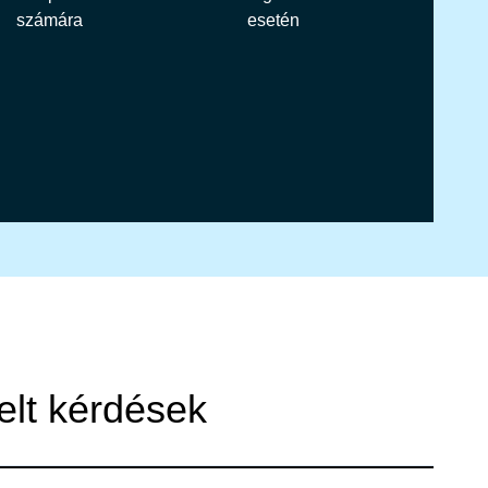
számára
esetén
elt kérdések