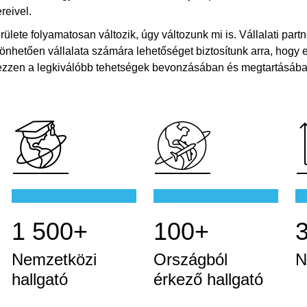
reivel.
ete folyamatosan változik, úgy változunk mi is. Vállalati part
nhetően vállalata számára lehetőséget biztosítunk arra, hogy e
erezzen a legkiválóbb tehetségek bevonzásában és megtartásába
1 500+
100+
Nemzetközi
Országból
N
hallgató
érkező hallgató