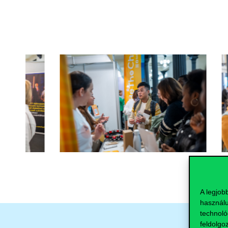
A legjob
használu
technoló
feldolgo