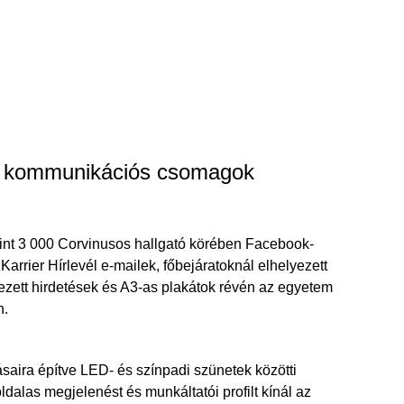
t kommunikációs csomagok
mint 3 000 Corvinusos hallgató körében Facebook-
arrier Hírlevél e-mailek, főbejáratoknál elhelyezett
yezett hirdetések és A3-as plakátok révén az egyetem
n.
aira építve LED- és színpadi szünetek közötti
oldalas megjelenést és munkáltatói profilt kínál az