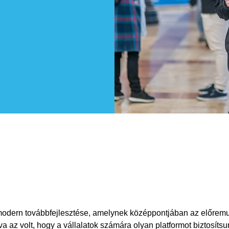
odern továbbfejlesztése, amelynek középpontjában az előremuta
va az volt, hogy a vállalatok számára olyan platformot biztosíts