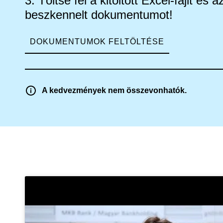
3. Töltse fel a kitöltött Excel-fájlt és az
beszkennelt dokumentumot!
DOKUMENTUMOK FELTÖLTÉSE
A kedvezmények nem összevonhatók.