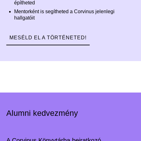
építheted
Mentorként is segítheted a Corvinus jelenlegi
hallgatóit
MESÉLD EL A TÖRTÉNETED!
Alumni kedvezmény
A Corvinus Könyvtárba beiratkozó