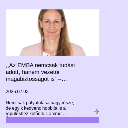
lista első és harmadik helyén álló
két miniszter: Orbán Anita
külügyminiszter és Lannert Judit
oktatási és gyermekügyi miniszter.
,,Az EMBA nemcsak tudást
adott, hanem vezetői
magabiztosságot is” –
interjú Lammel Ágnessel
2026.07.03.
Nemcsak pályafutása nagy része,
de egyik kedvenc hobbija is a
repüléshez kötődik. Lammel
Ágnes jelenleg a Budapest Airport
komplex kapacitásbővítésén