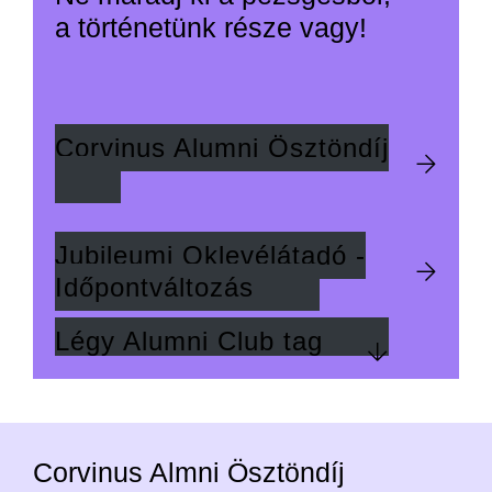
a történetünk része vagy!
Corvinus Alumni Ösztöndíj
Jubileumi Oklevélátadó -
Időpontváltozás
Légy Alumni Club tag
Corvinus Almni Ösztöndíj