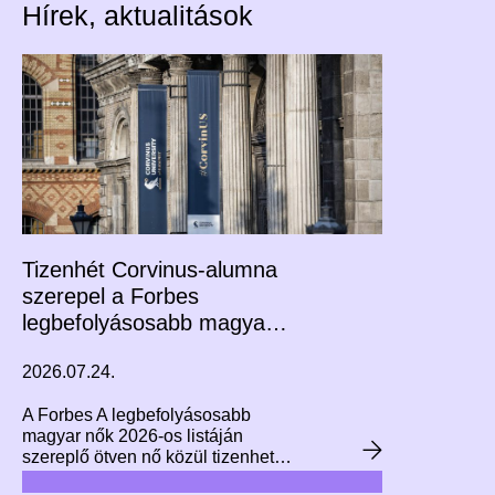
Hírek, aktualitások
Tizenhét Corvinus-alumna
szerepel a Forbes
legbefolyásosabb magyar
nők listáján
2026.07.24.
A Forbes A legbefolyásosabb
magyar nők 2026-os listáján
szereplő ötven nő közül tizenheten
végeztek a Corvinuson, köztük a