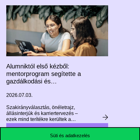
dolgozik vezetőként, munkája
jelentős hatással van arra, hogy
hogyan fog kinézni Budapest
repülőtere az elkövetkező
évtizedekben. A közelmúltban
végzett a Corvinus Executive MBA
programján. A képzéssel
kapcsolatos tapasztalatairól is
mesélt nekünk, illetve arról, hogy
hogyan fejlesztette vezetői
készségeit a Corvinus Executive
Alumniktól első kézből:
MBA programja.
mentorprogram segítette a
gazdálkodási és
menedzsment szakos
2026.07.03.
hallgatók pályaválasztását
Szakirányválasztás, önéletrajz,
állásinterjúk és karriertervezés –
ezek mind terítékre kerültek a
Gazdálkodási és menedzsment
alapszak hathetes
Süti és adatkezelés
mentorprogramjában. A