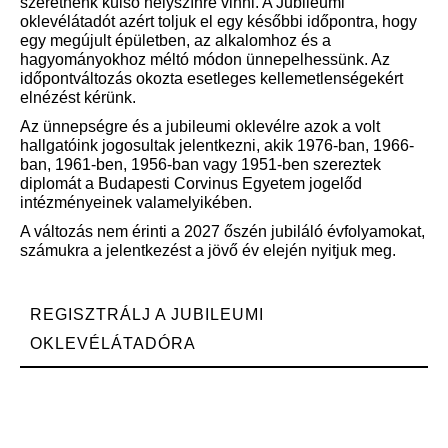
szeretnénk külső helyszínre vinni. A Jubileumi
oklevélátadót azért toljuk el egy későbbi időpontra, hogy
egy megújult épületben, az alkalomhoz és a
hagyományokhoz méltó módon ünnepelhessünk. Az
időpontváltozás okozta esetleges kellemetlenségekért
elnézést kérünk.
Az ünnepségre és a jubileumi oklevélre azok a volt
hallgatóink jogosultak jelentkezni, akik 1976-ban, 1966-
ban, 1961-ben, 1956-ban vagy 1951-ben szereztek
diplomát a Budapesti Corvinus Egyetem jogelőd
intézményeinek valamelyikében.
A változás nem érinti a 2027 őszén jubiláló évfolyamokat,
számukra a jelentkezést a jövő év elején nyitjuk meg.
REGISZTRÁLJ A JUBILEUMI
OKLEVÉLÁTADÓRA