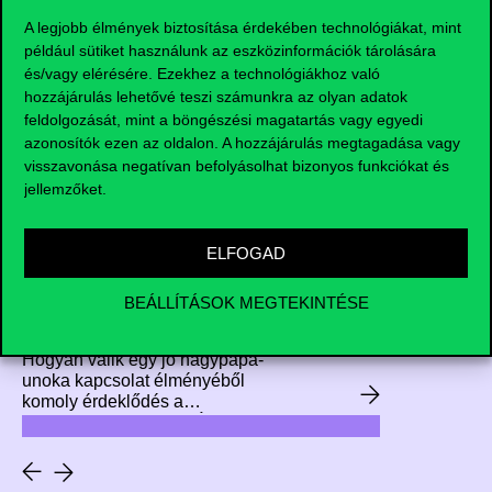
kezdeményezésben 18 alumni
A legjobb élmények biztosítása érdekében technológiákat, mint
mentor és 24 másodéves hallgató
például sütiket használunk az eszközinformációk tárolására
vett részt, akik személyre szabott
tanácsokat kaptak a
és/vagy elérésére. Ezekhez a technológiákhoz való
továbbtanulási és
hozzájárulás lehetővé teszi számunkra az olyan adatok
karrierlehetőségekről.
feldolgozását, mint a böngészési magatartás vagy egyedi
azonosítók ezen az oldalon. A hozzájárulás megtagadása vagy
visszavonása negatívan befolyásolhat bizonyos funkciókat és
jellemzőket.
„Nem az élettől kell várni a
megoldást, a problémát
ELFOGAD
nekünk kell megoldani” –
Tartsd szemmel az árakat
BEÁLLÍTÁSOK MEGTEKINTÉSE
2026.06.29.
egy alumnival!
Hogyan válik egy jó nagypapa-
unoka kapcsolat élményéből
komoly érdeklődés a
mezőgazdaság iránt? És miképp
terelődik egy hallgató
kíváncsisága aztán az
adatvizualizáció felé? Ezekre a