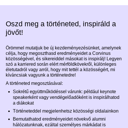
Oszd meg a történeted, inspiráld a
jövőt!
Örömmel mutatjuk be új kezdeményezésünket, amelynek
célja, hogy megoszthasd eredményeidet a Corvinus
közösségével, és sikereiddel másokat is inspirálj! Legyen
szó a karriered során elért mérföldkövekről, különleges
életutadról vagy arról, hogy mit tettél a közösségért, mi
kíváncsiak vagyunk a történetedre!
A történeted megosztásával:
Sokrétű együttműködéssel várunk: például keynote
speakerként vagy vendégelőadóként is inspirálhatod
a diákokat
Történeteddel megjelenhetsz közösségi oldalainkon
Bemutathatod eredményeidet növekvő alumni
hálózatunknak, ezáltal személyes márkádat is