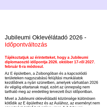
kérdésekre kaptunk választ Palla
Patriktól, aki a Corvinus üzleti
adatelemző képzését végezte el
nagyon sikeresen.
Jubileumi Oklevélátadó 2026 -
Időpontváltozás
Tájékoztatjuk az érintetteket, hogy a Jubileumi
diplomaosztó időpontja 2026. október 17-ről 2027.
február 6-ra módosul.
Az E épületben, a Zsibongóban és a kapcsolódó
területeken nagyszabású felújítási munkálatok
kezdődnek a nyári szünetben, amelyek várhatóan 2026
év végéig eltartanak majd, ezért az ünnepség nem
tartható meg az eredetileg tervezett őszi időpontban.
Mivel a Jubileumi oklevélátadó közönsége különösen
kötődik az E épülethez és az Aulához, az eseményt nem