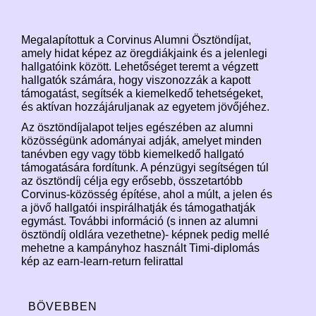
Megalapítottuk a Corvinus Alumni Ösztöndíjat,
amely hidat képez az öregdiákjaink és a jelenlegi
hallgatóink között. Lehetőséget teremt a végzett
hallgatók számára, hogy viszonozzák a kapott
támogatást, segítsék a kiemelkedő tehetségeket,
és aktívan hozzájáruljanak az egyetem jövőjéhez.
Az ösztöndíjalapot teljes egészében az alumni
közösségünk adományai adják, amelyet minden
tanévben egy vagy több kiemelkedő hallgató
támogatására fordítunk. A pénzügyi segítségen túl
az ösztöndíj célja egy erősebb, összetartóbb
Corvinus-közösség építése, ahol a múlt, a jelen és
a jövő hallgatói inspirálhatják és támogathatják
egymást. További információ (s innen az alumni
ösztöndíj oldlára vezethetne)- képnek pedig mellé
mehetne a kampányhoz használt Timi-diplomás
kép az earn-learn-return felirattal
BÖVEBBEN