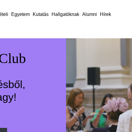
ételi
Egyetem
Kutatás
Hallgatóknak
Alumni
Hírek
 Club
ésből,
agy!