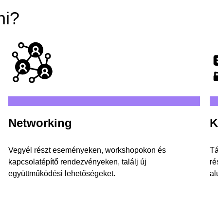
ni?
Networking
K
Vegyél részt eseményeken, workshopokon és
Tá
kapcsolatépítő rendezvényeken, találj új
ré
együttműködési lehetőségeket.
al