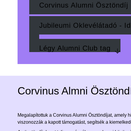
Corvinus Alumni Ösztöndíj
Jubileumi Oklevélátadó - I
Légy Alumni Club tag
Corvinus Almni Ösztöndí
Megalapítottuk a Corvinus Alumni Ösztöndíjat, amely hi
viszonozzák a kapott támogatást, segítsék a kiemelked