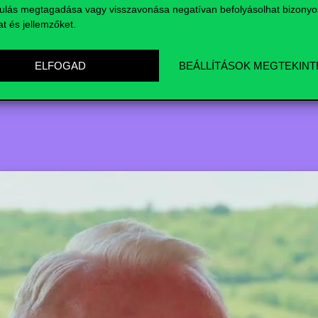
FACEBOOK
LINKED
ulás megtagadása vagy visszavonása negatívan befolyásolhat bizonyo
at és jellemzőket.
ELFOGAD
BEÁLLÍTÁSOK MEGTEKINT