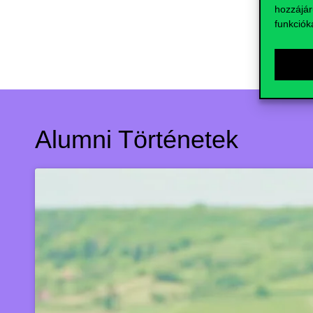
hozzájár
funkciók
Alumni Történetek