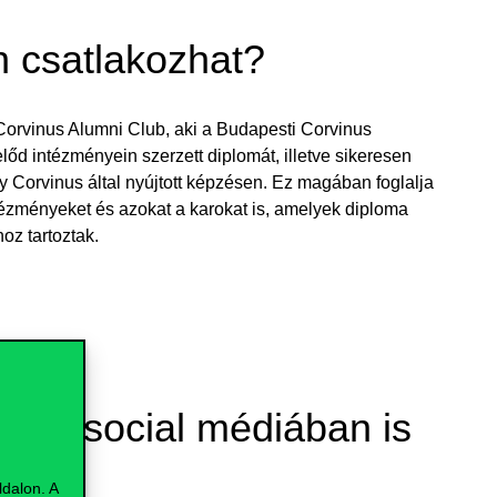
n csatlakozhat?
Corvinus Alumni Club, aki a Budapesti Corvinus
d intézményein szerzett diplomát, illetve sikeresen
ly Corvinus által nyújtott képzésen. Ez magában foglalja
ézményeket és azokat a karokat is, amelyek diploma
oz tartoztak.
et a social médiában is
dalon. A