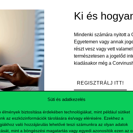
Ki és hogya
Mindenki számára nyitott a 
Egyetemen vagy annak jogelő
részt vesz vagy vett valame
természetesen a jogelőd int
kiadásakor még a Corvinush
REGISZTRÁLJ ITT!
Süti és adatkezelés
Kövess mink
b élmények biztosítása érdekében technológiákat, mint például sütiket
nk az eszközinformációk tárolására és/vagy elérésére. Ezekhez a
giákhoz való hozzájárulás lehetővé teszi számunkra az olyan adatok
zását, mint a böngészési magatartás vagy egyedi azonosítók ezen az ol