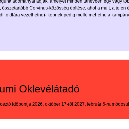
égünk adományai adják, amelyet minden tanévben egy vagy több
 összetartóbb Corvinus-közösség építése, ahol a múlt, a jelen é
ndíj oldlára vezethetne)- képnek pedig mellé mehetne a kampán
eumi Oklevélátadó
aosztó időpontja 2026. október 17-ről 2027. február 6-ra módosul