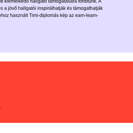
 kiemelkedő hallgató támogatására fordítunk. A
s a jövő hallgatói inspirálhatják és támogathatják
yhoz használt Timi-diplomás kép az earn-learn-
.