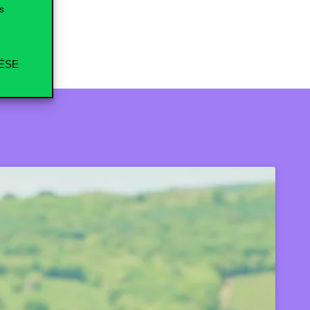
IN
s
ÉSE