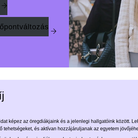
dőpontváltozás
j
dat képez az öregdiákjaink és a jelenlegi hallgatóink között. L
ő tehetségeket, és aktívan hozzájáruljanak az egyetem jövőjéh