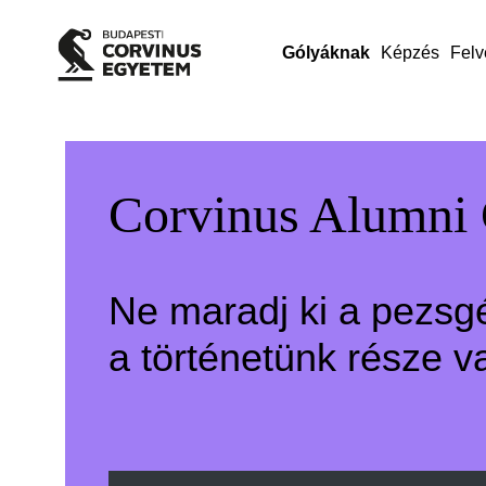
Gólyáknak
Képzés
Felv
Corvinus Alumni
Ne maradj ki a pezsg
a történetünk része v