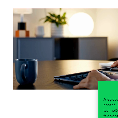
A legjob
használu
technoló
feldolgo