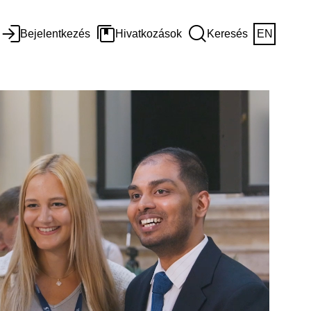
Bejelentkezés
Hivatkozások
Keresés
EN