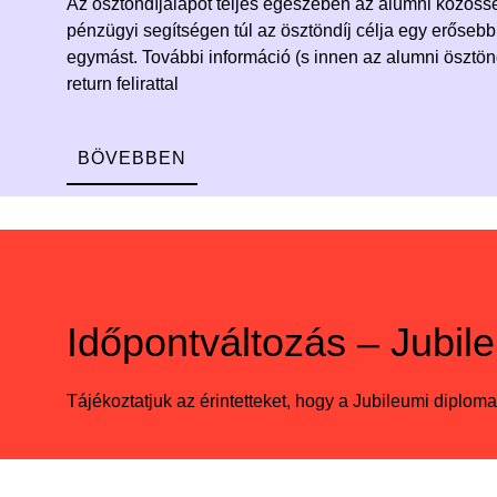
Az ösztöndíjalapot teljes egészében az alumni közöss
pénzügyi segítségen túl az ösztöndíj célja egy erősebb,
egymást. További információ (s innen az alumni ösztö
return felirattal
BÖVEBBEN
Időpontváltozás – Jubil
Tájékoztatjuk az érintetteket, hogy a Jubileumi diplom