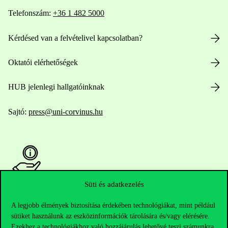
Telefonszám:
+36 1 482 5000
Kérdésed van a felvételivel kapcsolatban?
Oktatói elérhetőségek
HUB jelenlegi hallgatóinknak
Sajtó:
press@uni-corvinus.hu
Süti és adatkezelés
Hasznos linkek
A legjobb élmények biztosítása érdekében technológiákat, mint például
sütiket használunk az eszközinformációk tárolására és/vagy elérésére.
Ezekhez a technológiákhoz való hozzájárulás lehetővé teszi számunkra