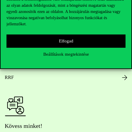
az olyan adatok feldolgozását, mint a böngészési magatartás vagy
Nyitvatartás
egyedi azonosítók ezen az oldalon. A hozzájárulás megtagadása vagy
visszavonása negatívan befolyásolhat bizonyos funkciókat és
Házirend
jellemzőket.
Közérdekű adatok
Elfogad
Karrier
Beállítások megtekintése
Arculati elemek
RRF
Kövess minket!