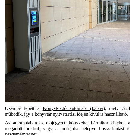
Üzembe lépett a
Könyvkiadó automata (locker)
, mely 7/24
működik, így a könyvtár nyitvatartási idején kívül is használható.
Az automatában az
előjegyzett könyveket
bármikor kiveheti a
megadott fiókból, vagy a profiljába belépve hosszabbítást is
kezdeményezhet.