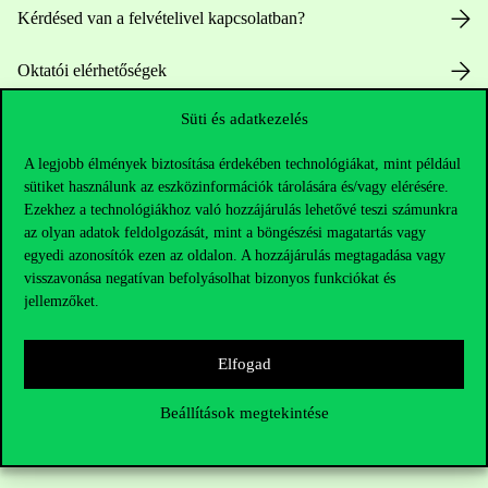
Kérdésed van a felvételivel kapcsolatban?
Oktatói elérhetőségek
Süti és adatkezelés
HUB jelenlegi hallgatóinknak
A legjobb élmények biztosítása érdekében technológiákat, mint például
Sajtó:
press@uni-corvinus.hu
sütiket használunk az eszközinformációk tárolására és/vagy elérésére.
Ezekhez a technológiákhoz való hozzájárulás lehetővé teszi számunkra
az olyan adatok feldolgozását, mint a böngészési magatartás vagy
egyedi azonosítók ezen az oldalon. A hozzájárulás megtagadása vagy
visszavonása negatívan befolyásolhat bizonyos funkciókat és
jellemzőket.
Hasznos linkek
Elfogad
Beállítások megtekintése
Nyitvatartás