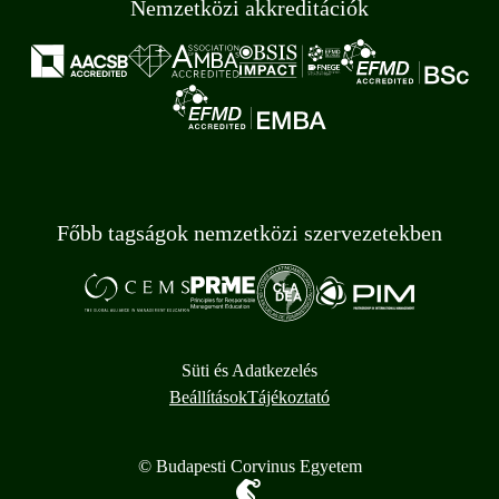
Nemzetközi akkreditációk
Főbb tagságok nemzetközi szervezetekben
Süti és Adatkezelés
Beállítások
Tájékoztató
© Budapesti Corvinus Egyetem