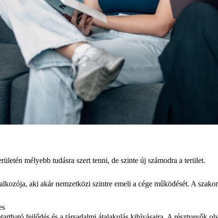
letén mélyebb tudásra szert tenni, de szinte új számodra a terület.
lalkozója, aki akár nemzetközi szintre emeli a cége működését. A szakon 
es
nntartható fejlődés és a társadalmi átalakulás kihívásaira. A résztvevők 