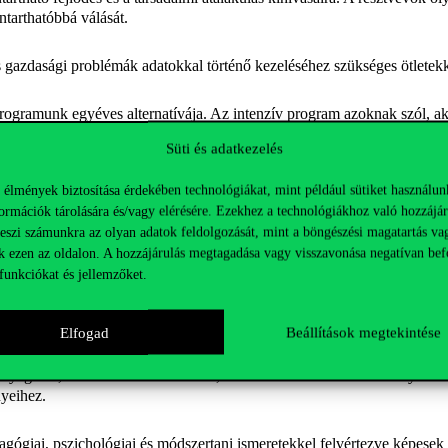
tarthatóbbá válását.
és gazdasági problémák adatokkal történő kezeléséhez szükséges ötlete
ramunk egyéves alternatívája. Az intenzív program azoknak szól, aki
sak egy évre szakítják meg.
Süti és adatkezelés
 élmények biztosítása érdekében technológiákat, mint például sütiket használun
 választhatsz:
ormációk tárolására és/vagy elérésére. Ezekhez a technológiákhoz való hozzájár
teszi számunkra az olyan adatok feldolgozását, mint a böngészési magatartás va
k ezen az oldalon. A hozzájárulás megtagadása vagy visszavonása negatívan bef
sment stratégiai, taktikai és tervezési döntéseivel, a beszerzéstől a gy
funkciókat és jellemzőket.
sek komplex marketingstratégiai döntéseket hozni az üzleti élet különfé
Elfogad
Beállítások megtekintése
nyegével, tartalmával és elemeivel, valamint a számvitel és a könyvv
nyeihez.
ógiai, pszichológiai és módszertani ismeretekkel felvértezve képesek