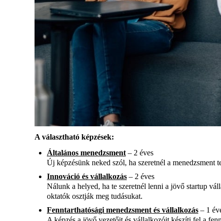
A választható képzések:
Általános menedzsment
– 2 éves
Új képzésünk neked szól, ha szeretnél a menedzsment terü
Innováció és vállalkozás
– 2 éves
Nálunk a helyed, ha te szeretnél lenni a jövő startup vál
oktatók osztják meg tudásukat.
Fenntarthatósági menedzsment és vállalkozás
– 1 év
A képzés a jövő vezetőit és vállalkozóit készíti fel a fe