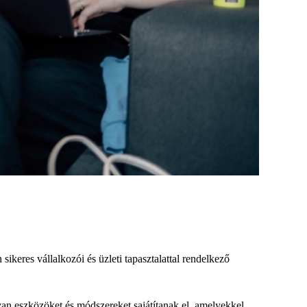
sikeres vállalkozói és üzleti tapasztalattal rendelkező
olyan eszközöket és módszereket sajátítanak el, amelyekkel