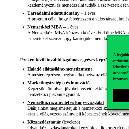
kezdeményezni és menedzselni tudják a szervezetek fenn
Társadalmi adattudomány
– 1 éves
A program célja, hogy felvértezzen a valós társadalmi 
Nemzetközi MBA
– 1 éves
A Nemzetközi MBA képzés a kétéves Full time MBA prog
ismereteket szerezni, így karrierjüket nem két, hanem c
A legjobb
Ezeken kívül további izgalmas egyéves képzések közül is
eszközinf
lehetővé 
Haladó ellátásilánc-menedzsment
azonosító
A mesterképzésen megismerkedhetsz az ellátásilánc-menedz
bizonyos 
Marketingstratégia és innováció
Képzésünkön olyan jövőbeli vezetőket képzünk, akik képe
nemzetközi piacain egyaránt.
Nemzetközi számvitel és könyvvizsgálat
Diákjainkat megismertetjük a nemzetközi szabályozás lé
azaz a világ vezető számviteli képesítésének követelmé
Közgazdásztanár
(levelező)
Olyan közgazdásztanárokat képzünk, akik korszerű pedag