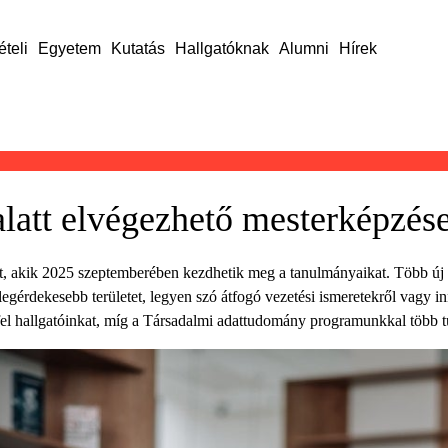
ételi
Egyetem
Kutatás
Hallgatóknak
Alumni
Hírek
alatt elvégezhető mesterképzés
ket, akik 2025 szeptemberében kezdhetik meg a tanulmányaikat. Több 
legérdekesebb területet, legyen szó átfogó vezetési ismeretekről vagy 
 fel hallgatóinkat, míg a Társadalmi adattudomány programunkkal több t