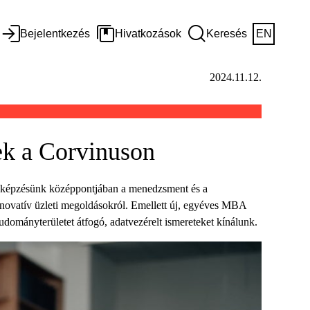
Bejelentkezés
Hivatkozások
Keresés
EN
2024.11.12.
ek a Corvinuson
új képzésünk középpontjában a menedzsment és a
innovatív üzleti megoldásokról. Emellett új, egyéves MBA
udományterületet átfogó, adatvezérelt ismereteket kínálunk.