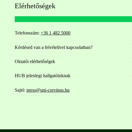
Elérhetőségek
Telefonszám:
+36 1 482 5000
Kérdésed van a felvételivel kapcsolatban?
Oktatói elérhetőségek
HUB jelenlegi hallgatóinknak
Sajtó:
press@uni-corvinus.hu