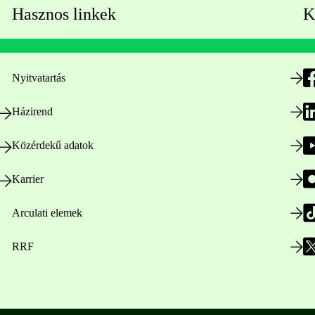
Hasznos linkek
K
Nyitvatartás
Házirend
Közérdekű adatok
Karrier
Arculati elemek
RRF