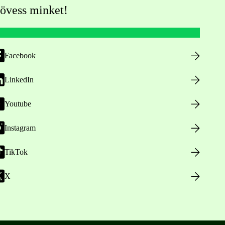
övess minket!
Facebook
LinkedIn
Youtube
Instagram
TikTok
X