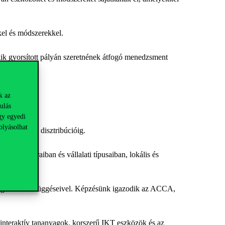
kkel és módszerekkel.
k gyorsított pályán szeretnének átfogó menedzsment
k az
ulás
gy egyedi
olyásolhat
ártáson át a disztribúcióig.
le szektoraiban és vállalati típusaiban, lokális és
izsgálat összefüggéseivel. Képzésünk igazodik az ACCA,
 interaktív tananyagok, korszerű IKT eszközök és az