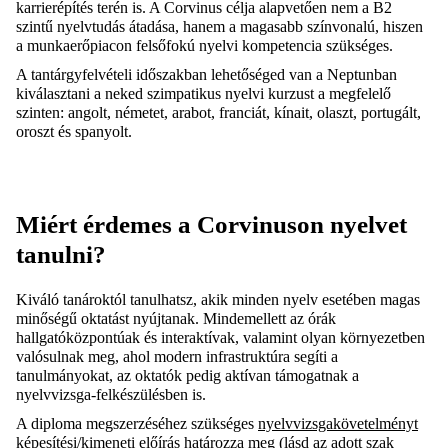
karrierépítés terén is. A Corvinus célja alapvetően nem a B2
szintű nyelvtudás átadása, hanem a magasabb színvonalú, hiszen
a munkaerőpiacon felsőfokú nyelvi kompetencia szükséges.
A tantárgyfelvételi időszakban lehetőséged van a Neptunban
kiválasztani a neked szimpatikus nyelvi kurzust a megfelelő
szinten: angolt, németet, arabot, franciát, kínait, olaszt, portugált,
oroszt és spanyolt.
Miért érdemes a Corvinuson nyelvet
tanulni?
Kiváló tanároktól tanulhatsz, akik minden nyelv esetében magas
minőségű oktatást nyújtanak. Mindemellett az órák
hallgatóközpontúak és interaktívak, valamint olyan környezetben
valósulnak meg, ahol modern infrastruktúra segíti a
tanulmányokat, az oktatók pedig aktívan támogatnak a
nyelvvizsga-felkészülésben is.
A diploma megszerzéséhez szükséges
nyelvvizsgakövetelményt
képesítési/kimeneti előírás határozza meg (lásd az adott szak