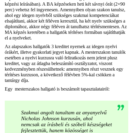
képzési leírásában). A BA képzéseken heti két sávnyi órát (2×90
perc) vehetsz fel ingyenesen. Amennyiben olyan szakon tanulsz,
ahol egy idegen nyelvből szükséges szakmai kompetenciákat
elsajátítani, akkor két féléven keresztül, ha két nyelv szükséges a
diplomához, akkor négy féléven át tanulhatsz térítésmentesen. Az
MA képzés keretében a hallgatók térítéses formában sajátíthatják
el a nyelveket.
Az alapszakos hallgatók 3 kreditet nyernek az idegen nyelvi
órákért, illetve gyakorlati jegyet kapnak. A mesterszakon tanulók
esetében a nyelvi kurzusra való feliratkozás nem jelent plusz
kreditet, vagy az átlagba beleszámító osztályzatot, viszont
kedvezményben részesülhetnek: amennyiben részt vesznek egy
térítéses kurzuson, a következő félévben 5%-kal csökken a
tantárgy díja.
Egy mesterszakos hallgató is beszámolt tapasztalatairól:
Szakmai angolt tanultam az anyanyelvű
Nicholas Johnson kurzusán, ahol
nemcsak az írásbeli és szóbeli készségeket
fejlesztettük, hanem közösséget is