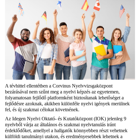
A tévhittel ellentétben a Corvinus Nyelvvizsgaközpont
bezárásával nem szűnt meg a nyelvi képzés az egyetemen,
folyamatosan fejlődő platformként biztosítanak lehetőséget a
fejlődésre azoknak, akikben különféle nyelvi igények merülnek
fel, és új szakmai célokat követnének.
Az Idegen Nyelvi Oktató- és Kutatóközpont (IOK) jelenleg 9
nyelvből várja az általános és szakmai nyelvtanulás iránt
érdeklődőket, amellyel a hallgatók könnyebben részt vehetnek
külföldi tanulmányi utakon, és eredményesebbek lehetnek a