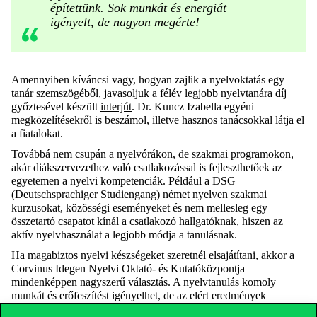
építettünk. Sok munkát és energiát
igényelt, de nagyon megérte!
Amennyiben kíváncsi vagy, hogyan zajlik a nyelvoktatás egy
tanár szemszögéből, javasoljuk a félév legjobb nyelvtanára díj
győztesével készült
interjút
. Dr. Kuncz Izabella egyéni
megközelítésekről is beszámol, illetve hasznos tanácsokkal látja el
a fiatalokat.
Továbbá nem csupán a nyelvórákon, de szakmai programokon,
akár diákszervezethez való csatlakozással is fejleszthetőek az
egyetemen a nyelvi kompetenciák. Például a DSG
(Deutschsprachiger Studiengang) német nyelven szakmai
kurzusokat, közösségi eseményeket és nem mellesleg egy
összetartó csapatot kínál a csatlakozó hallgatóknak, hiszen az
aktív nyelvhasználat a legjobb módja a tanulásnak.
Ha magabiztos nyelvi készségeket szeretnél elsajátítani, akkor a
Corvinus Idegen Nyelvi Oktató- és Kutatóközpontja
mindenképpen nagyszerű választás. A nyelvtanulás komoly
munkát és erőfeszítést igényelhet, de az elért eredmények
önmagukért beszélnek, és kapukat nyitnak a sikeres jövő felé.