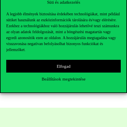
Süti és adatkezelés
Fontos információ, hogy a 2023/24-es évtől az egyetemek
kötelesek meggyőződni a hallgatók megfelelő idegen nyelvi
A legjobb élmények biztosítása érdekében technológiákat, mint például
szakismereteiről. Ezért a diákoknak egy nulla kredites
sütiket használunk az eszközinformációk tárolására és/vagy elérésére.
kritériumtárgy (
IOK0332NABB Idegen szaknyelvi kompetencia
Ezekhez a technológiákhoz való hozzájárulás lehetővé teszi számunkra
I.)
teljesítésével is számolniuk kell. A tárgyat mindenképpen fel
kell venni a Neptunban, azonban a B2-es szintű szaknyelvi vizsga
az olyan adatok feldolgozását, mint a böngészési magatartás vagy
kiváltható például egy általános felsőfokú nyelvvizsgával.
egyedi azonosítók ezen az oldalon. A hozzájárulás megtagadása vagy
Bővebb információkért látogass el a
Corvinus honlapjára
. A
visszavonása negatívan befolyásolhat bizonyos funkciókat és
választható nyelvek a következőek:
angol, német, francia, olasz,
jellemzőket.
orosz, spanyol, portugál. A nulla kredites tárgy csupán a vizsga
miatt szükséges, a szemeszter során azonban nincsenek
látogatható órák. Amennyiben a hallgató szeretne felkészülni a
Elfogad
vizsga teljesítése előtt, felvehet egy szabadon választható, 3 kredit
értékű szaknyelvi kurzust.
Beállítások megtekintése