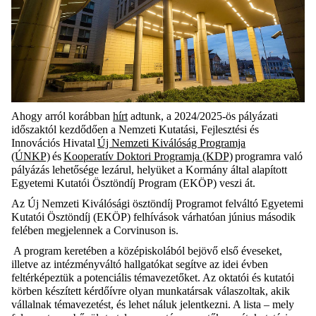
Ahogy arról korábban
hírt
adtunk, a 2024/2025-ös pályázati
időszaktól kezdődően a Nemzeti Kutatási, Fejlesztési és
Innovációs Hivatal
Új Nemzeti Kiválóság Programja
(ÚNKP)
és
Kooperatív Doktori Programja (KDP)
programra való
pályázás lehetősége lezárul, helyüket a Kormány által alapított
Egyetemi Kutatói Ösztöndíj Program (EKÖP) veszi át.
Az Új Nemzeti Kiválósági ösztöndíj Programot felváltó Egyetemi
Kutatói Ösztöndíj (EKÖP) felhívások várhatóan június második
felében megjelennek a Corvinuson is.
A program keretében a középiskolából bejövő első éveseket,
illetve az intézményváltó hallgatókat segítve az idei évben
feltérképeztük a potenciális témavezetőket. Az oktatói és kutatói
körben készített kérdőívre olyan munkatársak válaszoltak, akik
vállalnak témavezetést, és lehet náluk jelentkezni. A lista – mely