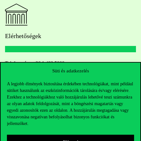
Elérhetőségek
Telefonszám:
+36 1 482 5000
Süti és adatkezelés
Kérdésed van a felvételivel kapcsolatban?
A legjobb élmények biztosítása érdekében technológiákat, mint például
sütiket használunk az eszközinformációk tárolására és/vagy elérésére.
Oktatói elérhetőségek
Ezekhez a technológiákhoz való hozzájárulás lehetővé teszi számunkra
az olyan adatok feldolgozását, mint a böngészési magatartás vagy
HUB jelenlegi hallgatóinknak
egyedi azonosítók ezen az oldalon. A hozzájárulás megtagadása vagy
visszavonása negatívan befolyásolhat bizonyos funkciókat és
jellemzőket.
Sajtó:
press@uni-corvinus.hu