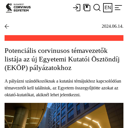
EN
2024.06.14.
Potenciális corvinusos témavezetők
listája az új Egyetemi Kutatói Ösztöndíj
(EKÖP) pályázatokhoz
A pályázni szándékozóknak a kutatási témájukhoz kapcsolódóan
témavezetőt kell találniuk, az Egyetem összegyűjtötte azokat az
oktató-kutatókat, akiknél lehet jelentkezni.