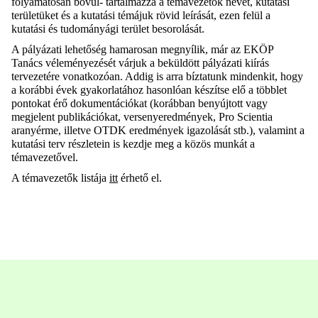
folyamatosan bővül- tartalmazza a témavezetők nevét, kutatási
területüket és a kutatási témájuk rövid leírását, ezen felül a
kutatási és tudományági terület besorolását.
A pályázati lehetőség hamarosan megnyílik, már az EKÖP
Tanács véleményezését várjuk a beküldött pályázati kiírás
tervezetére vonatkozóan. Addig is arra bíztatunk mindenkit, hogy
a korábbi évek gyakorlatához hasonlóan készítse elő a többlet
pontokat érő dokumentációkat (korábban benyújtott vagy
megjelent publikációkat, versenyeredmények, Pro Scientia
aranyérme, illetve OTDK eredmények igazolását stb.), valamint a
kutatási terv részletein is kezdje meg a közös munkát a
témavezetővel.
A témavezetők listája
itt
érhető el.