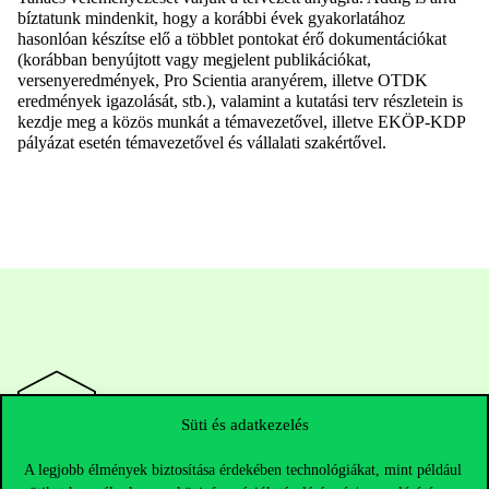
bíztatunk mindenkit, hogy a korábbi évek gyakorlatához
hasonlóan készítse elő a többlet pontokat érő dokumentációkat
(korábban benyújtott vagy megjelent publikációkat,
versenyeredmények, Pro Scientia aranyérem, illetve OTDK
eredmények igazolását, stb.), valamint a kutatási terv részletein is
kezdje meg a közös munkát a témavezetővel, illetve EKÖP-KDP
pályázat esetén témavezetővel és vállalati szakértővel.
Süti és adatkezelés
A legjobb élmények biztosítása érdekében technológiákat, mint például
Elérhetőségek