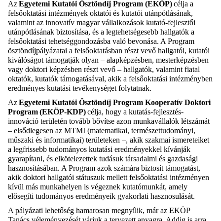
Az
Egyetemi Kutatói Ösztöndíj Program (EKÖP)
célja a
felsőoktatási intézmények oktatói és kutatói utánpótlásának,
valamint az innovatív magyar vállalkozások kutató-fejlesztői
utánpótlásának biztosítása, és a legtehetségesebb hallgatók a
felsőoktatási tehetséggondozásba való bevonása. A Program
ösztöndíjpályázatai a felsőoktatásban részt vevő hallgatói, kutatói
kiválóságot támogatják olyan – alapképzésben, mesterképzésben
vagy doktori képzésben részt vevő – hallgatók, valamint fiatal
oktatók, kutatók támogatásával, akik a felsőoktatási intézményben
eredményes kutatási tevékenységet folytatnak.
Az
Egyetemi Kutatói Ösztöndíj Program Kooperatív Doktori
Program
(EKÖP-KDP)
célja, hogy a kutatás-fejlesztés-
innováció területén tovább bővítse azon munkavállalók létszámát
– elsődlegesen az MTMI (matematikai, természettudományi,
műszaki és informatikai) területeken –, akik szakmai ismereteiket
a legfrissebb tudományos kutatási eredményekkel kívánják
gyarapítani, és elkötelezettek tudásuk társadalmi és gazdasági
hasznosításában. A Program azok számára biztosít támogatást,
akik doktori hallgatói státuszuk mellett felsőoktatási intézményen
kívül más munkahelyen is végeznek kutatómunkát, amely
elősegíti tudományos eredményeik gyakorlati hasznosulását.
A pályázati lehetőség hamarosan megnyílik, már az EKÖP
Tanács véleményezését várjuk a tervezett anyagra. Addig is arra