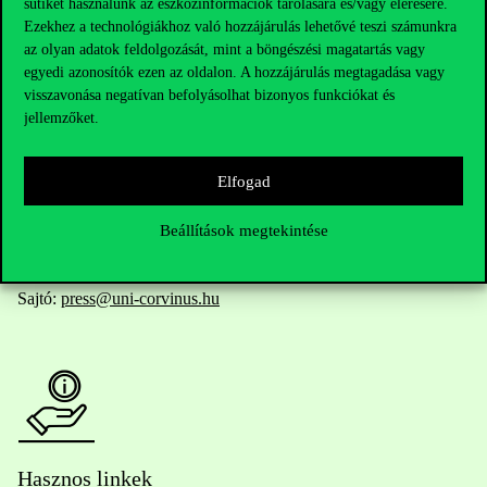
sütiket használunk az eszközinformációk tárolására és/vagy elérésére.
Ezekhez a technológiákhoz való hozzájárulás lehetővé teszi számunkra
az olyan adatok feldolgozását, mint a böngészési magatartás vagy
egyedi azonosítók ezen az oldalon. A hozzájárulás megtagadása vagy
Telefonszám:
+36 1 482 5000
visszavonása negatívan befolyásolhat bizonyos funkciókat és
jellemzőket.
Kérdésed van a felvételivel kapcsolatban?
Elfogad
Oktatói elérhetőségek
Beállítások megtekintése
HUB jelenlegi hallgatóinknak
Sajtó:
press@uni-corvinus.hu
Hasznos linkek