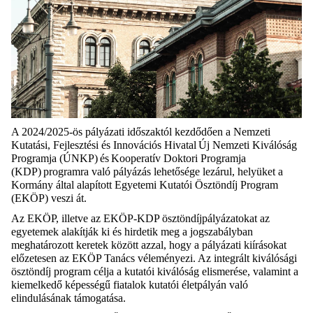
A 2024/2025-ös pályázati időszaktól kezdődően a Nemzeti
Kutatási, Fejlesztési és Innovációs Hivatal
Új Nemzeti Kiválóság
Programja (ÚNKP)
és
Kooperatív Doktori Programja
(KDP)
programra való pályázás lehetősége lezárul, helyüket a
Kormány által alapított Egyetemi Kutatói Ösztöndíj Program
(EKÖP) veszi át.
Az EKÖP, illetve az EKÖP-KDP ösztöndíjpályázatokat az
egyetemek alakítják ki és hirdetik meg a jogszabályban
meghatározott keretek között azzal, hogy a pályázati kiírásokat
előzetesen az EKÖP Tanács véleményezi. Az integrált kiválósági
ösztöndíj program célja a kutatói kiválóság elismerése, valamint a
kiemelkedő képességű fiatalok kutatói életpályán való
elindulásának támogatása.