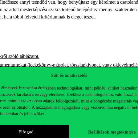
 Mindössze annyi teendőd van, hogy benyújtasz egy kérelmet a csatolan
 az adott mesterképzési szakra történő belépéshez mennyi szakterületi k
 ha a többi felvételi kritériumnak is eleget teszel.
kről szóló táblázatot.
kumentumokat (leckekönyv-másolat, törzslapkivonat, vagy oklevélmellékl
ek költsége 8.000 forint, az utaláshoz szükséges adatokat
pedig itt találod
Süti és adatkezelés
2022. május 13-ig
 élmények biztosítása érdekében technológiákat, mint például sütiket használun
ormációk tárolására és/vagy elérésére. Ezekhez a technológiákhoz való hozzájár
teszi számunkra az olyan adatok feldolgozását, mint a böngészési magatartás va
én) az általad megadott elektronikus- vagy postai címre küldjük el. Ebb
k ezen az oldalon. A hozzájárulás megtagadása vagy visszavonása negatívan bef
funkciókat és jellemzőket.
zdéséhez szükséges meghatározott ismeretkörökben teljesítendő kredite
Elfogad
Beállítások megtekintése
ikeresen felvételizel, bizonyos kurzusokat extrán teljesítened kell a me