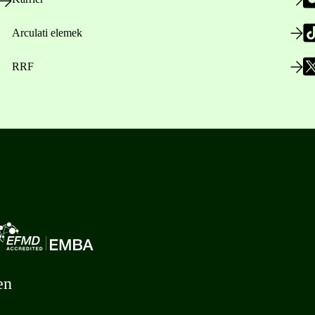
Arculati elemek
RRF
en