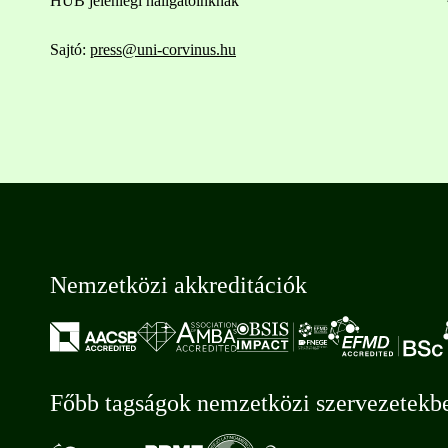
HUB jelenlegi hallgatóinknak
Sajtó:
press@uni-corvinus.hu
Nemzetközi akkreditációk
Főbb tagságok nemzetközi szervezetekb