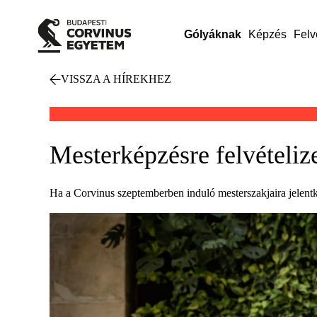
Gólyáknak
Képzés
Felv
VISSZA A HÍREKHEZ
Mesterképzésre felvételiz
Ha a Corvinus szeptemberben induló mesterszakjaira jelentke