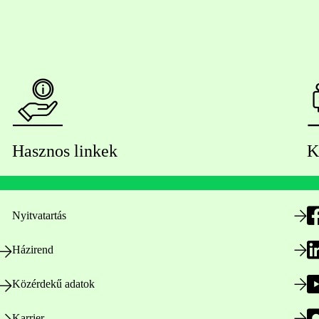
Hasznos linkek
K
Nyitvatartás
Házirend
Közérdekű adatok
Karrier