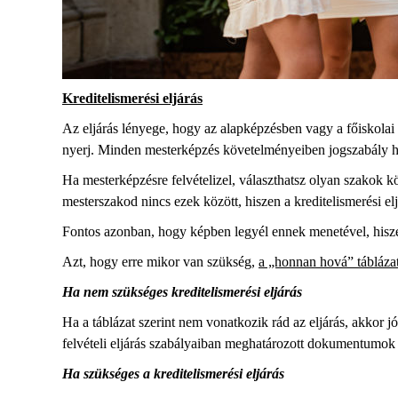
Kreditelismerési eljárás
Az eljárás lényege, hogy az alapképzésben vagy a főiskolai
nyerj. Minden mesterképzés követelményeiben jogszabály h
Ha mesterképzésre felvételizel, választhatsz olyan szakok k
mesterszakod nincs ezek között, hiszen a kreditelismerési el
Fontos azonban, hogy képben legyél ennek menetével, hiszen c
Azt, hogy erre mikor van szükség,
a „honnan hová” tábláza
Ha nem szükséges kreditelismerési eljárás
Ha a táblázat szerint nem vonatkozik rád az eljárás, akkor jó
felvételi eljárás szabályaiban meghatározott dokumentumok 
Ha szükséges a kreditelismerési eljárás