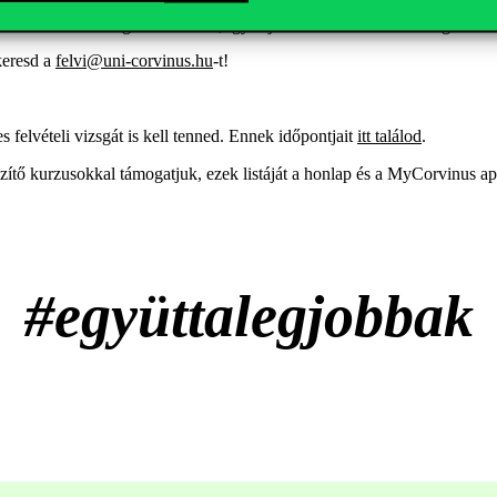
málisan szükséges krediteket, így sajnos sikeres felvételi vizsga ese
keresd a
felvi@uni-corvinus.hu
-t!
 felvételi vizsgát is kell tenned. Ennek időpontjait
itt találod
.
zítő kurzusokkal támogatjuk, ezek listáját a honlap és a MyCorvinus ap
#együttalegjobbak