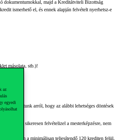
dó dokumentumokkal, majd a Kreditátviteli Bizottság
redit ismerhető el, és ennek alapján felvételt nyerhetsz-e
et másolata, stb.)!
.
k az
ulás
gy egyedi
en tájékoztatunk arról, hogy az alábbi lehetséges döntések
olyásolhat
ket, így ha sikeresen felvételizel a mesterképzésre, nem
sterképzésen a minimálisan teljesítendő 120 krediten felül.