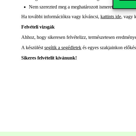
Nem szerezted meg a meghatározott ismeretkörökben mini
Ha további információkra vagy kíváncsi,
kattints ide
, vagy 
Felvételi vizsgák
Ahhoz, hogy sikeresen felvételizz, természetesen eredményes
A készülést
segítik a segédletek
és egyes szakjainkon előkés
Sikeres felvételit kívánunk!