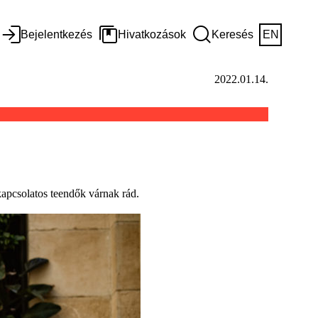
Bejelentkezés
Hivatkozások
Keresés
EN
2022.01.14.
kapcsolatos teendők várnak rád.