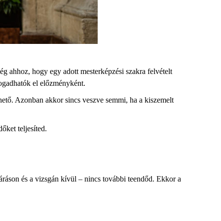
ég ahhoz, hogy egy adott mesterképzési szakra felvételt
ogadhatók el előzményként.
ehető. Azonban akkor sincs veszve semmi, ha a kiszemelt
őket teljesíted.
ljáráson és a vizsgán kívül – nincs további teendőd. Ekkor a