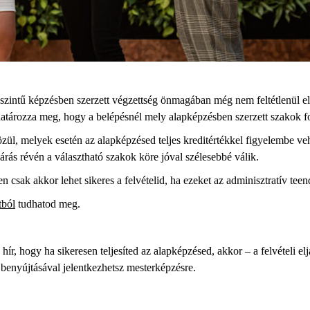
 szintű képzésben szerzett végzettség önmagában még nem feltétlenül el
atározza meg, hogy a belépésnél mely alapképzésben szerzett szakok f
özül, melyek esetén az alapképzésed teljes kreditértékkel figyelembe v
járás révén a választható szakok köre jóval szélesebbé válik.
sak akkor lehet sikeres a felvételid, ha ezeket az adminisztratív teend
tból
tudhatod meg.
 hír, hogy ha sikeresen teljesíted az alapképzésed, akkor – a felvételi e
benyújtásával jelentkezhetsz mesterképzésre.