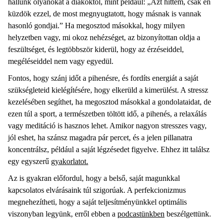
hallunk olyanokat a diákoktól, mint például: „Azt hittem, csak én
küzdök ezzel, de most megnyugtatott, hogy másnak is vannak
hasonló gondjai.” Ha megosztod másokkal, hogy milyen
helyzetben vagy, mi okoz nehézséget, az bizonyítottan oldja a
feszültséget, és legtöbbször kiderül, hogy az érzéseiddel,
megéléseiddel nem vagy egyedül.
Fontos, hogy szánj időt a pihenésre, és fordíts energiát a saját
szükségleteid kielégítésére, hogy elkerüld a kimerülést. A stressz
kezelésében segíthet, ha megosztod másokkal a gondolataidat, de
ezen túl a sport, a természetben töltött idő, a pihenés, a relaxálás
vagy meditáció is hasznos lehet. Amikor nagyon stresszes vagy,
jól eshet, ha szánsz magadra pár percet, és a jelen pillanatra
koncentrálsz, például a saját légzésedet figyelve. Ehhez itt találsz
egy egyszerű
gyakorlatot.
Az is gyakran előfordul, hogy a belső, saját magunkkal
kapcsolatos elvárásaink túl szigorúak. A perfekcionizmus
megnehezítheti, hogy a saját teljesítményünkkel optimális
viszonyban legyünk, erről ebben a
podcastünkben
beszélgettünk.