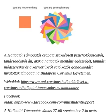
A Hallgatói Támogatás csapata szakképzett pszichológusokból,
tanácsadókból áll, akik a hallgatók mentális egészségét, tanulási
módszereiket és a karrierjükről való közös gondolkodást
hivatottak támogatni a Budapesti Corvinus Egyetemen.
Weboldal:
https://www.uni-corvinus.hu/fooldal/elet-a-
corvinuson/hallgatoi-tanacsadas-es-tamogatas/
Facebook
oldal:
https://www.facebook.com/corvinusstudentsupport
A Hallgatói Támogatás június 27-től szeptember 2-ig nyári