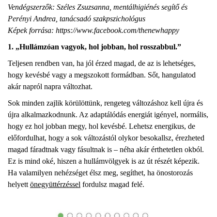
Vendégszerzők: Széles Zsuzsanna, mentálhigiénés segítő és
Perényi Andrea, tanácsadó szakpszichológus
Képek forrása: https://www.facebook.com/thenewhappy
1. „Hullámzóan vagyok, hol jobban, hol rosszabbul.”
Teljesen rendben van, ha jól érzed magad, de az is lehetséges,
hogy kevésbé vagy a megszokott formádban. Sőt, hangulatod
akár napról napra változhat.
Sok minden zajlik körülöttünk, rengeteg változáshoz kell újra és
újra alkalmazkodnunk. Az adaptálódás energiát igényel, normális,
hogy ez hol jobban megy, hol kevésbé. Lehetsz energikus, de
előfordulhat, hogy a sok változástól olykor besokallsz, érezheted
magad fáradtnak vagy fásultnak is – néha akár érthetetlen okból.
Ez is mind oké, hiszen a hullámvölgyek is az út részét képezik.
Ha valamilyen nehézséget élsz meg, segíthet, ha önostorozás
helyett
önegyüttérzéssel
fordulsz magad felé.