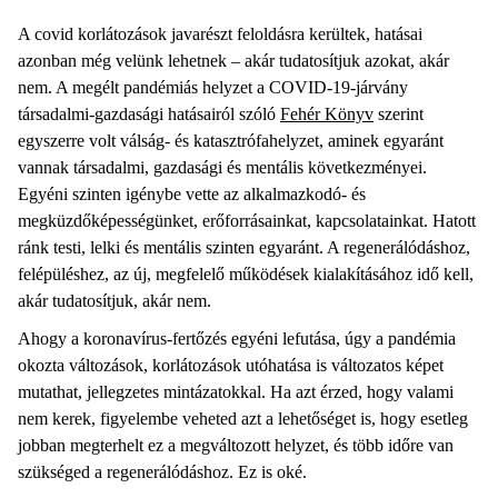
A covid korlátozások javarészt feloldásra kerültek, hatásai
azonban még velünk lehetnek – akár tudatosítjuk azokat, akár
nem. A megélt pandémiás helyzet a COVID-19-járvány
társadalmi-gazdasági hatásairól szóló
Fehér Könyv
szerint
egyszerre volt válság- és katasztrófahelyzet, aminek egyaránt
vannak társadalmi, gazdasági és mentális következményei.
Egyéni szinten igénybe vette az alkalmazkodó- és
megküzdőképességünket, erőforrásainkat, kapcsolatainkat. Hatott
ránk testi, lelki és mentális szinten egyaránt. A regenerálódáshoz,
felépüléshez, az új, megfelelő működések kialakításához idő kell,
akár tudatosítjuk, akár nem.
Ahogy a koronavírus-fertőzés egyéni lefutása, úgy a pandémia
okozta változások, korlátozások utóhatása is változatos képet
mutathat, jellegzetes mintázatokkal. Ha azt érzed, hogy valami
nem kerek, figyelembe veheted azt a lehetőséget is, hogy esetleg
jobban megterhelt ez a megváltozott helyzet, és több időre van
szükséged a regenerálódáshoz. Ez is oké.