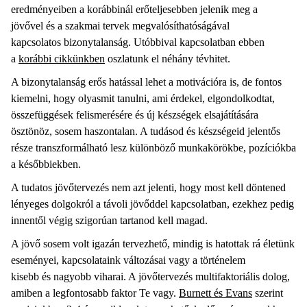
eredményeiben a korábbinál erőteljesebben jelenik meg a
jövővel és a szakmai tervek megvalósíthatóságával
kapcsolatos bizonytalanság. Utóbbival kapcsolatban ebben
a
korábbi cikkünkben
oszlatunk el néhány tévhitet.
A bizonytalanság erős hatással lehet a motivációra is, de fontos
kiemelni, hogy olyasmit tanulni, ami érdekel, elgondolkodtat,
összefüggések felismerésére és új készségek elsajátítására
ösztönöz, sosem haszontalan. A tudásod és készségeid jelentős
része transzformálható lesz különböző munkakörökbe, pozíciókba
a későbbiekben.
A tudatos jövőtervezés nem azt jelenti, hogy most kell döntened
lényeges dolgokról a távoli jövőddel kapcsolatban, ezekhez pedig
innentől végig szigorúan tartanod kell magad.
A jövő sosem volt igazán tervezhető, mindig is hatottak rá életünk
eseményei, kapcsolataink változásai vagy a történelem
kisebb és nagyobb viharai. A jövőtervezés multifaktoriális dolog,
amiben a legfontosabb faktor Te vagy.
Burnett és Evans
szerint