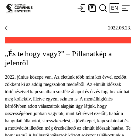
EN
2022.06.23.
„És te hogy vagy?” – Pillanatkép a
jelenről
2022. június közepe van. Az életünk több mint két évvel ezelőtt
zökkent ki az addig megszokott medréből. Az elmúlt időszak
történéseivel kapcsolatban sokféle állapot és érzés fogalmazódhat
meg kollektív, illetve egyéni szinten is. A mentálhigiénés
kérdőívben adott válaszaitok alapján úgy látjuk, hogy
összességében jobban vagytok, mint két évvel ezelőtt, habár a
hangulati állapotot, stresszkezelést, a jövőképet, kapcsolatokat és
a motivációt illetően még érzékelhető az elmúlt időszak hatása. Te
hogy vagy? A hallgatói válaszok között sokszor találkoztunk a