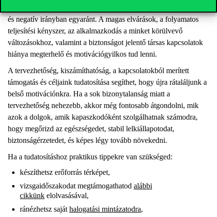
A motiváció érzékeny dolog, számos tényező befolyásolja pozitív
és negatív irányban egyaránt. A magas elvárások, a folyamatos
teljesítési kényszer, az alkalmazkodás a minket körülvevő
változásokhoz, valamint a biztonságot jelentő társas kapcsolatok
hiánya megterhelő és motivációgyilkos tud lenni.
A tervezhetőség, kiszámíthatóság, a kapcsolatokból merített
támogatás és céljaink tudatosítása segíthet, hogy újra rátaláljunk a
belső motivációnkra. Ha a sok bizonytalanság miatt a
tervezhetőség nehezebb, akkor még fontosabb átgondolni, mik
azok a dolgok, amik kapaszkodóként szolgálhatnak számodra,
hogy megőrizd az egészségedet, stabil lelkiállapotodat,
biztonságérzetedet, és képes légy tovább növekedni.
Ha a tudatosításhoz praktikus tippekre van szükséged:
készíthetsz erőforrás térképet,
vizsgaidőszakodat megtámogathatod
alábbi
cikkünk
elolvasásával,
ránézhetsz saját
halogatási mintázatodra
,