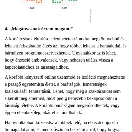
4. „Magányosnak érzem magam.”
A korlátozások eltörlése jelenthetett számodra megkönnyebbülést,
lehetett felszabadító érzés az, hogy többet lehetsz a barátaiddal, és
bármilyen programot szervezhettek. Ugyanakkor az is lehet,
hogy érzéseid ambivalensek, vagy nehezen találsz vissza a
kapcsolataidhoz és társaságaidhoz.
A korábbi kényszerű online üzemmód és izoláció megnehezítette
a pezsgő egyetemista életet, a barátságok, ismeretségek
kialakulását, fenntartását. Lehet, hogy még a szaktársaidat sem
sikerült megismerned, most pedig nehezebb bekapcsolódni a
társasági életbe. A korábbi barátságaid megerősödhettek, vagy
éppen ellenkezőleg, akár el is fáradhattak.
Ha nyitottabban közeledsz a többiek felé, ha elkezded igazán
önmagadat adni, és mersz őszintén beszélni arról, hogy hogyan