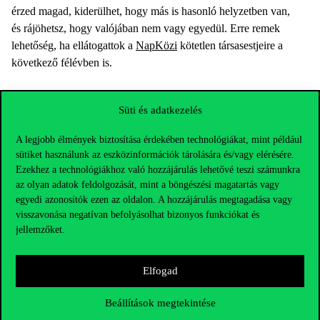
érzed magad, kiderülhet, hogy más is hasonló helyzetben van,
és rájöhetsz, hogy valójában nem vagy egyedül. Erre remek
lehetőség, ha ellátogattok a
NapKözi
kötetlen társasestjeire a
következő félévben is.
Süti és adatkezelés
A legjobb élmények biztosítása érdekében technológiákat, mint például
sütiket használunk az eszközinformációk tárolására és/vagy elérésére.
Ezekhez a technológiákhoz való hozzájárulás lehetővé teszi számunkra
az olyan adatok feldolgozását, mint a böngészési magatartás vagy
egyedi azonosítók ezen az oldalon. A hozzájárulás megtagadása vagy
visszavonása negatívan befolyásolhat bizonyos funkciókat és
jellemzőket.
Elfogad
5. „Nehéz megfelelni az egyetemi követelményeknek, elveszett
a motivációm. Állandóan halogatok, mindent az utolsó
Beállítások megtekintése
pillanatra hagyok.”