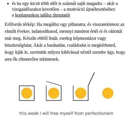
és ha egy kicsit több időt is szánnál saját magadra – akár a
vizsgaidőszakot követően – a motiváció újraélesztéséhez
a
honlapunkon találsz útmutatót
Erőforrás térkép: Ha megállsz egy pillanatra, és visszatekintesz az
elmúlt évekre, tudatosíthatod, mennyi mindent értél el és oldottál
már meg. Készíts ebből listát, esetleg képmontázst vagy
büszkeségfalat. Akár a barátaidat, családodat is megkérheted,
hogy írják le, szerintük milyen kihívással néztél szembe úgy, hogy
arra ők elismerően tekintenek.