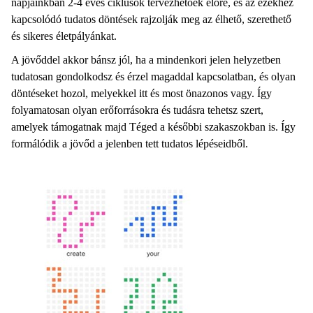
napjainkban 2-4 éves ciklusok tervezhetőek előre, és az ezekhez
kapcsolódó tudatos döntések rajzolják meg az élhető, szerethető
és sikeres életpályánkat.
A jövőddel akkor bánsz jól, ha a mindenkori jelen helyzetben
tudatosan gondolkodsz és érzel magaddal kapcsolatban, és olyan
döntéseket hozol, melyekkel itt és most önazonos vagy. Így
folyamatosan olyan erőforrásokra és tudásra tehetsz szert,
amelyek támogatnak majd Téged a későbbi szakaszokban is. Így
formálódik a jövőd a jelenben tett tudatos lépéseidből.