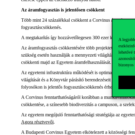
Az áramfogyasztás is jelentősen csökkent
Több mint 24 százalékkal csökkent a Corvinus áramfogyaszt
fogyasztáscsökkenés.
A megtakarítás így hozzávetőlegesen 300 ezer kWh volt ebb
A legjobb
eszközinf
Az áramfogyasztás csökkentésére több projektet is indított a
lehetővé 
szükség esetén használják a mennyezeti világítást, és elind
azonosító
csökkenti majd az Egyetem áramfelhasználását.
bizonyos 
Az egyetemi infrastruktúra működését is optimalizálták a f
világítását és a Könyvtár párásító berendezéseit is leállíto
folyosókon is jelentős fogyasztáscsökkenés érhető el.
A Corvinus fenntarthatóságáról korábban a munkavállalókat
csökkentése, a színesebb biodiverzitás a campuson, a szelek
Az egyetem megújuló fenntarthatósági stratégiája az egyetem
Agora résztvevői
.
A Budapesti Corvinus Egyetem elkötelezett a közösségi fenn