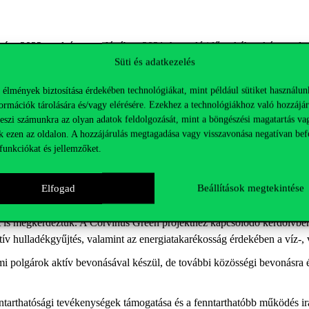
ása 2022. utolsó negyedévében 2021. hasonló időszakához képest, de 
Süti és adatkezelés
en az időszakban 2021-hez képest, ami csaknem 120 átlagos lakossági 
 élmények biztosítása érdekében technológiákat, mint például sütiket használun
ormációk tárolására és/vagy elérésére. Ezekhez a technológiákhoz való hozzájár
z egyetem. Új, energiatakarékos izzókkal felszerelt
asztali lámpákat
kaph
teszi számunkra az olyan adatok feldolgozását, mint a böngészési magatartás va
ítottunk a konyhai eszközök optimalizálását is. Utóbbi projekt megvaló
k ezen az oldalon. A hozzájárulás megtagadása vagy visszavonása negatívan bef
funkciókat és jellemzőket.
ogyasztáscsökkentés érdekében. Csökkentették például a légkezelő bere
tták. Emellett a Főépületben mozgásérzékelővel szerelték fel a közlekedő 
Elfogad
Beállítások megtekintése
 is megkérdeztük. A Corvinus Green projekthez kapcsolódó kérdőívben o
tív hulladékgyűjtés, valamint az energiatakarékosság érdekében a víz-,
i polgárok aktív bevonásával készül, de további közösségi bevonásra ép
tarthatósági tevékenységek támogatása és a fenntarthatóbb működés irá