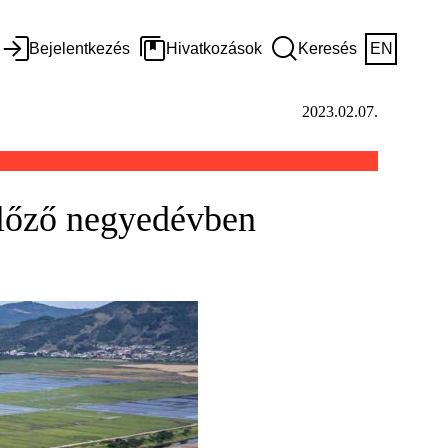
Bejelentkezés
Hivatkozások
Keresés
EN
2023.02.07.
előző negyedévben