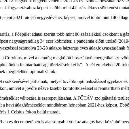
a 2022. negyedik negyedévében a 2021-es év azonos időszakához viszo
kának fogyasztásához képest is több mint 47 százalékos csökkenést muta
elent 2021. utolsó negyedévéhez képest, amivel többi mint 140 átlagos 
rítás, a Főépület adatai szerint több mint 80 százalékkal csökkent a gá
pest nagyságrendileg 34 ezer köbméter, a pandémia előtti utolsó (2019
gyasztással számolva 23-28 átlagos háztartás éves átlagfogyasztásának f
n a Corvinus, mivel a nemrég megkötött hosszútávú energetikai szerződ
építenünk a fenntarthatósági törekvéseinket is”. A cél érdekében 20 fokra
knek megfelelően optimalizáltuk.
et csökkenésével járhatnak, melyet további optimalizálással igyekeznek
n, amivel a jövőre nézve kisebb komfortkieséssel is fenntartható mért
mérséklet változása is szerepet játszhat. A
FŐTÁV szolgáltatási terület
t a havi átlaghőmérséklet mindhárom hónapban 2021-hez képest. Ebből 
rés 1 Celsius fokon belül maradt.
en és decemberében is alacsonyabb volt az átlagos havi középhőmérsék