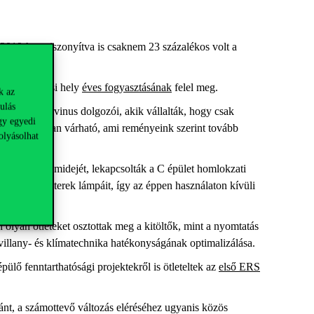
2019-hez viszonyítva is csaknem 23 százalékos volt a
felhasználási hely
éves fogyasztásának
felel meg.
k az
ulás
attak a Corvinus dolgozói, akik vállalták, hogy csak
gy egyedi
sulása 2023-ban várható, ami reményeink szerint tovább
olyásolhat
ndezések üzemidejét, lekapcsolták a C épület homlokzati
és közösségi terek lámpáit, így az éppen használaton kívüli
lyan ötleteket osztottak meg a kitöltők, mint a nyomtatás
 villany- és klímatechnika hatékonyságának optimalizálása.
ülő fenntarthatósági projektekről is ötleteltek az
első ERS
nt, a számottevő változás eléréséhez ugyanis közös