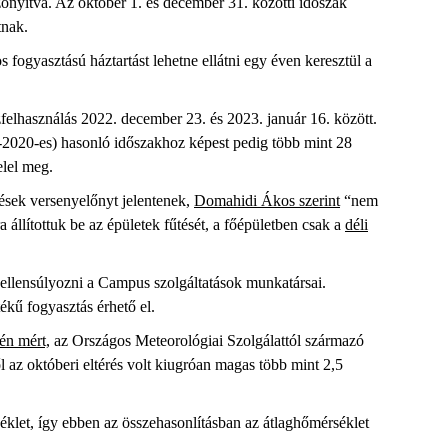
nyítva. Az október 1. és december 31. közötti időszak
tnak.
fogyasztású háztartást lehetne ellátni egy éven keresztül a
zfelhasználás 2022. december 23. és 2023. január 16. között.
-2020-es) hasonló időszakhoz képest pedig több mint 28
elel meg.
ések versenyelőnyt jelentenek,
Domahidi Ákos szerint
“nem
 állítottuk be az épületek fűtését, a főépületben csak a
déli
 ellensúlyozni a Campus szolgáltatások munkatársai.
ékű fogyasztás érhető el.
én mért,
az Országos Meteorológiai Szolgálattól származó
az októberi eltérés volt kiugróan magas több mint 2,5
let, így ebben az összehasonlításban az átlaghőmérséklet