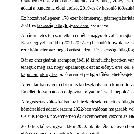
Csaknem 51 százalékkal csökkent a Corvinus gázfogyasztás
adatai a pandémia előtti utolsó, 2019-es év hasonló idősza
Ez hozzávetőlegesen 170 ezer köbméternyi gázmegtakarítást j
2021-es
lakossági átlagfogyasztással
számolva.
A háromhetes téli szünetben ennél is nagyobb volt a megtaka
Ez az eggyel korábbi (2021-2022-es) hasonló időszakhoz ké
ezer köbméter gázmegtakarítást jelent. Ez lakossági átlagfo
Bár az energiaárak szempontjából jó kiindulóhelyzetben va
tehetjük meg azt, hogy elpazaroljuk ezt az előnyt, erre kell 
kaput tartjuk nyitva
, az órarendet pedig a fűtési lehetősége
A fenntarthatóságot célzó intézkedések olykor a komfortérz
Emellett folyamatosan dolgoznak olyan műszaki megoldásoko
A fogyasztás változásában az intézkedések mellett az átlaghő
hőmérsékleti adatok szerint 2022-ben valóban magasabb vol
Celsius fokkal, novemberben és decemberben viszont az elté
2019-hez képest ugyanakkor 2022. októberében, novemberéb
eltérése éppen az ellenkező irányba hatott.