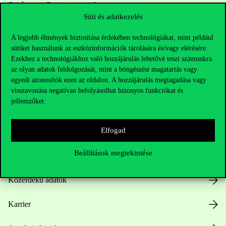
Sajtó:
press@uni-corvinus.hu
Süti és adatkezelés
A legjobb élmények biztosítása érdekében technológiákat, mint például
sütiket használunk az eszközinformációk tárolására és/vagy elérésére.
Ezekhez a technológiákhoz való hozzájárulás lehetővé teszi számunkra
az olyan adatok feldolgozását, mint a böngészési magatartás vagy
egyedi azonosítók ezen az oldalon. A hozzájárulás megtagadása vagy
Hasznos linkek
visszavonása negatívan befolyásolhat bizonyos funkciókat és
jellemzőket.
Elfogad
Nyitvatartás
Beállítások megtekintése
Házirend
Közérdekű adatok
Karrier