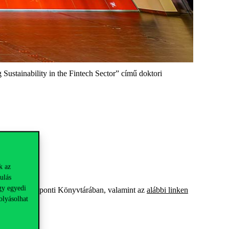
ustainability in the Fintech Sector” című doktori
k az
ulás
gy egyedi
s Egyetem Központi Könyvtárában, valamint az
alábbi linken
olyásolhat