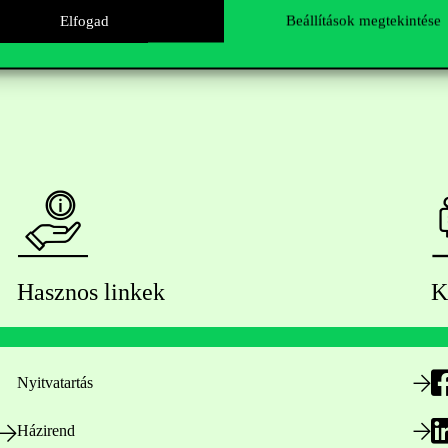
Elfogad
Beállítások megtekintése
Hasznos linkek
K
Nyitvatartás
Házirend