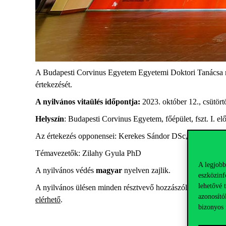
A Budapesti Corvinus Egyetem Egyetemi Doktori Tanácsa nyi
értekezését.
A nyilvános vitaülés időpontja:
2023. október 12., csütör
Helyszín
: Budapesti Corvinus Egyetem, főépület, fszt. I. e
Az értekezés opponensei: Kerekes Sándor DSc, Corvinus;
Témavezetők: Zilahy Gyula PhD
A legjobb
A nyilvános védés
magyar
nyelven zajlik.
eszközinf
lehetővé 
A nyilvános ülésen minden résztvevő hozzászólhat, illetve
azonosító
elérhető
.
bizonyos 