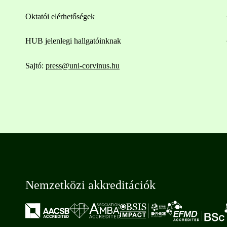
Oktatói elérhetőségek
HUB jelenlegi hallgatóinknak
Sajtó:
press@uni-corvinus.hu
Nemzetközi akkreditációk