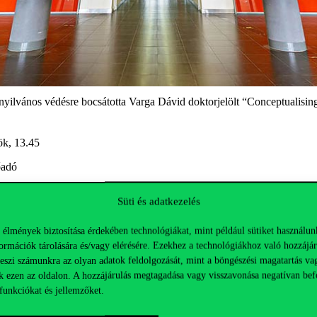
lvános védésre bocsátotta Varga Dávid doktorjelölt “Conceptualising S
tök, 13.45
lőadó
 Bethlendi András PhD, BME; Peter Dobers PhD, Södertörn University
Süti és adatkezelés
 élmények biztosítása érdekében technológiákat, mint például sütiket használun
ormációk tárolására és/vagy elérésére. Ezekhez a technológiákhoz való hozzájár
teszi számunkra az olyan adatok feldolgozását, mint a böngészési magatartás va
 kérdéseket tehet fel. Az értekezés megtekinthető a Budapesti Corvinu
k ezen az oldalon. A hozzájárulás megtagadása vagy visszavonása negatívan bef
funkciókat és jellemzőket.