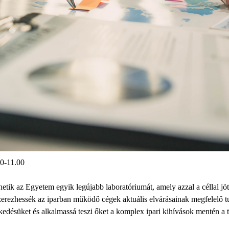
00-11.00
ik az Egyetem egyik legújabb laboratóriumát, amely azzal a céllal jött
zerezhessék az iparban működő cégek aktuális elvárásainak megfelelő t
eszkedésüket és alkalmassá teszi őket a komplex ipari kihívások mentén a