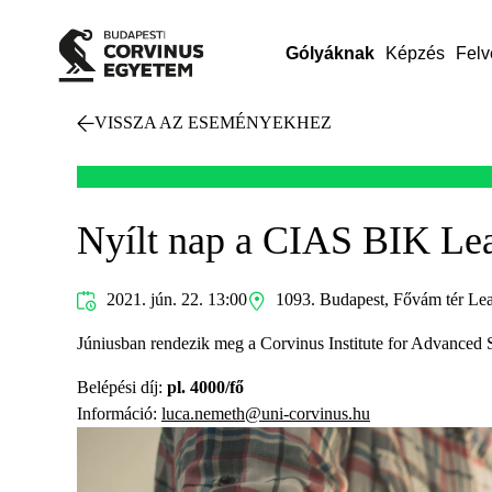
Gólyáknak
Képzés
Felv
VISSZA AZ ESEMÉNYEKHEZ
Nyílt nap a CIAS BIK Le
2021. jún. 22. 13:00
1093. Budapest, Fővám tér Lean
Júniusban rendezik meg a Corvinus Institute for Advanced S
Belépési díj:
pl. 4000/fő
Információ:
luca.nemeth@uni-corvinus.hu