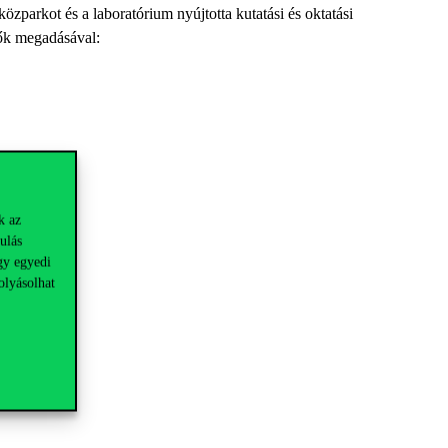
zparkot és a laboratórium nyújtotta kutatási és oktatási
ők megadásával:
k az
ulás
gy egyedi
olyásolhat