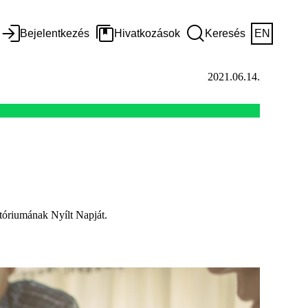
Bejelentkezés
Hivatkozások
Keresés
EN
2021.06.14.
atóriumának Nyílt Napját.