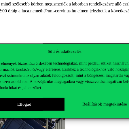
i minél szélesebb körben megismerjék a laborban rendelkezésre álló eszkö
2:00 óráig a
luca.nemeth@uni-corvinus.hu
címen jelezhetik a következ
Süti és adatkezelés
 élmények biztosítása érdekében technológiákat, mint például sütiket használun
ormációk tárolására és/vagy elérésére. Ezekhez a technológiákhoz való hozzájár
teszi számunkra az olyan adatok feldolgozását, mint a böngészési magatartás va
k ezen az oldalon. A hozzájárulás megtagadása vagy visszavonása negatívan bef
funkciókat és jellemzőket.
Elfogad
Beállítások megtekintése