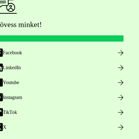
övess minket!
Facebook
LinkedIn
Youtube
Instagram
TikTok
X