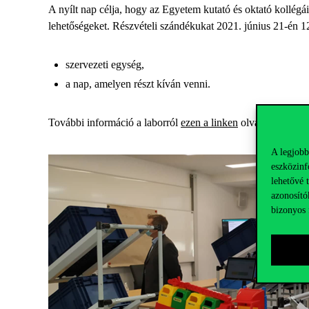
A nyílt nap célja, hogy az Egyetem kutató és oktató kollégá
lehetőségeket. Részvételi szándékukat 2021. június 21-én 1
szervezeti egység,
a nap, amelyen részt kíván venni.
További információ a laborról
ezen a linken
olvasható.
A legjobb
eszközinf
lehetővé 
azonosító
bizonyos 