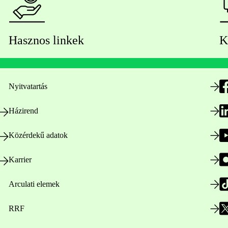
Hasznos linkek
K
Nyitvatartás
Házirend
Közérdekű adatok
Karrier
Arculati elemek
RRF