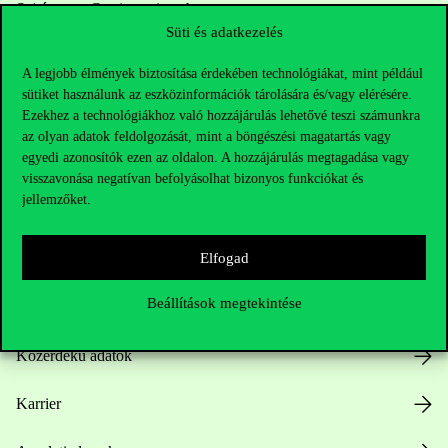
Sajtó:
press@uni-corvinus.hu
Süti és adatkezelés
A legjobb élmények biztosítása érdekében technológiákat, mint például
sütiket használunk az eszközinformációk tárolására és/vagy elérésére.
Ezekhez a technológiákhoz való hozzájárulás lehetővé teszi számunkra
az olyan adatok feldolgozását, mint a böngészési magatartás vagy
egyedi azonosítók ezen az oldalon. A hozzájárulás megtagadása vagy
Hasznos linkek
visszavonása negatívan befolyásolhat bizonyos funkciókat és
jellemzőket.
Elfogad
Nyitvatartás
Beállítások megtekintése
Házirend
Közérdekű adatok
Karrier