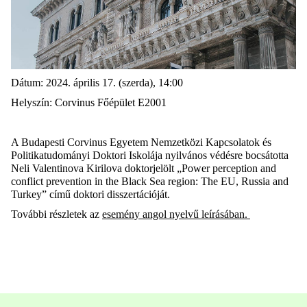
Dátum: 2024. április 17. (szerda), 14:00
Helyszín: Corvinus Főépület E2001
A Budapesti Corvinus Egyetem Nemzetközi Kapcsolatok és
Politikatudományi Doktori Iskolája nyilvános védésre bocsátotta
Neli Valentinova Kirilova doktorjelölt „Power perception and
conflict prevention in the Black Sea region: The EU, Russia and
Turkey” című doktori disszertációját.
További részletek
az
esemény angol nyelvű leírásában
.