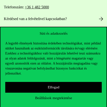
Telefonszám:
+36 1 482 5000
Kérdésed van a felvételivel kapcsolatban?
Oktatói elérhetőségek
Süti és adatkezelés
HUB jelenlegi hallgatóinknak
A legjobb élmények biztosítása érdekében technológiákat, mint például
sütiket használunk az eszközinformációk tárolására és/vagy elérésére.
Sajtó:
press@uni-corvinus.hu
Ezekhez a technológiákhoz való hozzájárulás lehetővé teszi számunkra
az olyan adatok feldolgozását, mint a böngészési magatartás vagy
egyedi azonosítók ezen az oldalon. A hozzájárulás megtagadása vagy
visszavonása negatívan befolyásolhat bizonyos funkciókat és
jellemzőket.
Elfogad
Hasznos linkek
Beállítások megtekintése