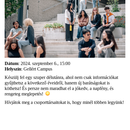
Dátum
: 2024. szeptember 6., 15:00
Helyszín
: Gellért Campus
Készülj fel egy szuper délutánra, ahol nem csak információkat
gy
ű
jthetsz a következ
ő
éveidr
ő
l, hanem új barátságokat is
köthetsz! És persze nem maradhat el a jókedv, a napfény, és
rengeteg meglepetés!
Hívjátok meg a csoporttársaitokat is, hogy minél többen legyünk!