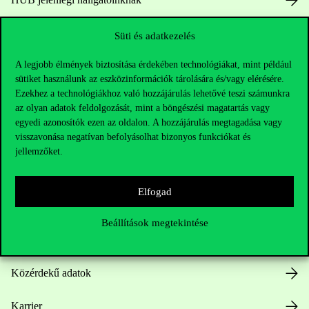
Sajtó:
press@uni-corvinus.hu
Süti és adatkezelés
A legjobb élmények biztosítása érdekében technológiákat, mint például
sütiket használunk az eszközinformációk tárolására és/vagy elérésére.
Ezekhez a technológiákhoz való hozzájárulás lehetővé teszi számunkra
az olyan adatok feldolgozását, mint a böngészési magatartás vagy
egyedi azonosítók ezen az oldalon. A hozzájárulás megtagadása vagy
visszavonása negatívan befolyásolhat bizonyos funkciókat és
Hasznos linkek
jellemzőket.
Elfogad
Nyitvatartás
Beállítások megtekintése
Házirend
Közérdekű adatok
Karrier