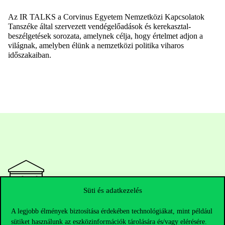
Az IR TALKS a Corvinus Egyetem Nemzetközi Kapcsolatok
Tanszéke által szervezett vendégelőadások és kerekasztal-
beszélgetések sorozata, amelynek célja, hogy értelmet adjon a
világnak, amelyben élünk a nemzetközi politika viharos
időszakaiban.
Süti és adatkezelés
Elérhetőségek
A legjobb élmények biztosítása érdekében technológiákat, mint például
sütiket használunk az eszközinformációk tárolására és/vagy elérésére.