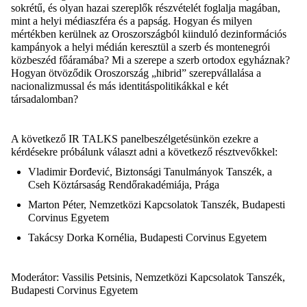
sokrétű, és olyan hazai szereplők részvételét foglalja magában,
mint a helyi médiaszféra és a papság. Hogyan és milyen
mértékben kerülnek az Oro
szországból kiinduló dezinformációs
kampányok a helyi médián keresztül a szerb és montenegrói
közbeszéd főáramába? Mi a szerepe a szerb ortodox egyháznak?
Hogyan ötvöződik Oroszország „hibrid” szerepvállalása a
nacionalizmussal és más identitáspolitikákkal e két
társadalomban?
A következő IR TALKS panelbeszélgetésünkön ezekre a
kérdésekre próbálunk választ adni a következő résztvevőkkel:
Vladimir Đorđević
, Biztonsági Tanulmányok Tanszék, a
Cseh Köztársaság Rendőrakadémiája, Prága
Marton Péter
,
Nemzetközi
Kapcsolatok
Tanszék
, Budapesti
Corvinus Egyetem
Takácsy Dorka Kornélia
,
Budapesti
Corvinus Egyetem
Moderátor
:
Vassilis Petsinis,
Nemzetközi
Kapcsolatok
Tanszék
,
Budapesti
Corvinus Egyetem