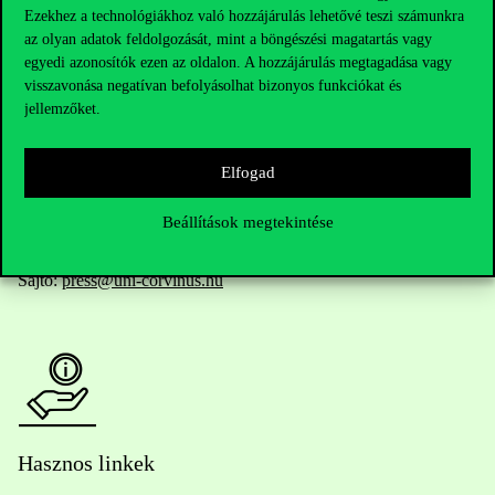
Ezekhez a technológiákhoz való hozzájárulás lehetővé teszi számunkra
az olyan adatok feldolgozását, mint a böngészési magatartás vagy
egyedi azonosítók ezen az oldalon. A hozzájárulás megtagadása vagy
Telefonszám:
+36 1 482 5000
visszavonása negatívan befolyásolhat bizonyos funkciókat és
jellemzőket.
Kérdésed van a felvételivel kapcsolatban?
Oktatói elérhetőségek
Elfogad
Beállítások megtekintése
HUB jelenlegi hallgatóinknak
Sajtó:
press@uni-corvinus.hu
Hasznos linkek