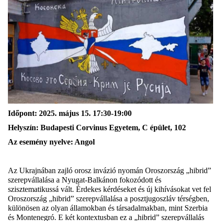
Időpont
: 2025.
m
ájus
15
.
17:30-19:00
Helyszín
:
Budapesti Corvinus Egyetem, C épület,
102
Az esemény nyelve: Angol
Az Ukrajnában zajló orosz invázió nyomán Oroszország „hibrid”
szerepvállalása a Nyugat-Balkánon fokozódott és
szisztematikussá vált. Érdekes kérdéseket és új kihívásokat vet fel
Oroszország „hibrid” szerepvállalása a posztjugoszláv térségben,
különösen az olyan államokban és társadalmakban, mint Szerbia
és Montenegró. E két kontextusban ez a „hibrid” szerepvállalás