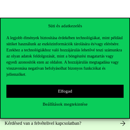
Süti és adatkezelés
A legjobb élmények biztosítása érdekében technológiákat, mint például
sütiket használunk az eszközinformációk tárolására és/vagy elérésére.
Ezekhez a technológiákhoz való hozzájárulás lehetővé teszi számunkra
az olyan adatok feldolgozását, mint a böngészési magatartás vagy
egyedi azonosítók ezen az oldalon. A hozzájárulás megtagadása vagy
visszavonása negatívan befolyásolhat bizonyos funkciókat és
jellemzőket.
Elérhetőségek
Elfogad
Beállítások megtekintése
Telefonszám:
+36 1 482 5000
Kérdésed van a felvételivel kapcsolatban?