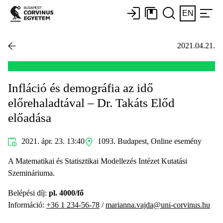
EN
2021.04.21.
Infláció és demográfia az idő
előrehaladtával – Dr. Takáts Előd
előadása
2021. ápr. 23. 13:40
1093. Budapest, Online esemény
A Matematikai és Statisztikai Modellezés Intézet Kutatási
Szemináriuma.
Belépési díj:
pl. 4000/fő
Információ:
+36 1 234-56-78
/
marianna.vajda@uni-corvinus.hu