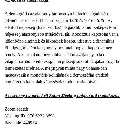
Az előadás absztraktja:
A demográfia az alacsony tartományú inflációs ingadozások
jelentős részét teszi ki 22 országban 1870 és 2016 között. Az
eltartott népesség (fiatal és idős) magasabb, a munkaképes korú
népesség alacsonyabb inflációval jár. Robosztus kapcsolat van a
különböző alminták és kikötések között, ideértve a dinamikus
Phillips-görbe értékeit, amely arra utal, hogy a kapcsolat nem
hamis. A kapcsolatot még jobban alátámasztja egy, a két
világháborúból eredő exogén népességi sokkot magában foglaló
természetes kísérlet. A megfigyelt minta nagy vonalakban
megegyezik a monetáris politikának a demográfiai eredetű
természetes kamatláb változásokra adott reakcióival.
Az eseményt a mellékelt Zoom Meeting linkjén tud csatlakozni.
Zoom adatok:
Meeting ID: 970 6222 3698
Passcode: 446974