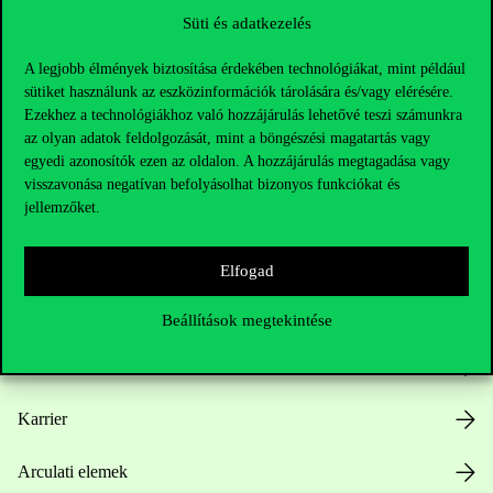
Süti és adatkezelés
A legjobb élmények biztosítása érdekében technológiákat, mint például
sütiket használunk az eszközinformációk tárolására és/vagy elérésére.
Ezekhez a technológiákhoz való hozzájárulás lehetővé teszi számunkra
az olyan adatok feldolgozását, mint a böngészési magatartás vagy
egyedi azonosítók ezen az oldalon. A hozzájárulás megtagadása vagy
Hasznos linkek
visszavonása negatívan befolyásolhat bizonyos funkciókat és
jellemzőket.
Nyitvatartás
Elfogad
Házirend
Beállítások megtekintése
Közérdekű adatok
Karrier
Arculati elemek