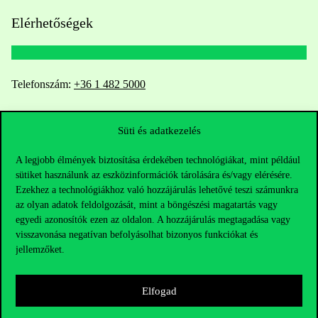
Elérhetőségek
Telefonszám:
+36 1 482 5000
Kérdésed van a felvételivel kapcsolatban?
Süti és adatkezelés
Oktatói elérhetőségek
A legjobb élmények biztosítása érdekében technológiákat, mint például
sütiket használunk az eszközinformációk tárolására és/vagy elérésére.
HUB jelenlegi hallgatóinknak
Ezekhez a technológiákhoz való hozzájárulás lehetővé teszi számunkra
az olyan adatok feldolgozását, mint a böngészési magatartás vagy
egyedi azonosítók ezen az oldalon. A hozzájárulás megtagadása vagy
Sajtó:
press@uni-corvinus.hu
visszavonása negatívan befolyásolhat bizonyos funkciókat és
jellemzőket.
Elfogad