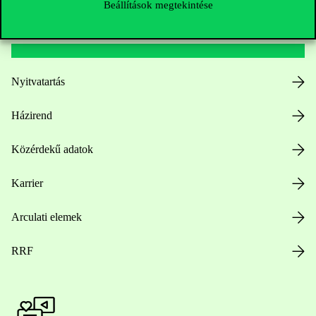
Beállítások megtekintése
Hasznos linkek
Nyitvatartás
Házirend
Közérdekű adatok
Karrier
Arculati elemek
RRF