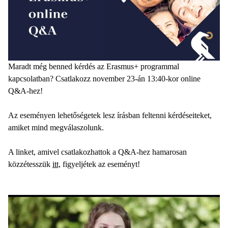
Maradt még benned kérdés az Erasmus+ programmal
kapcsolatban? Csatlakozz november 23-án 13:40-kor online
Q&A-hez!
Az eseményen lehetőségetek lesz írásban feltenni kérdéseiteket,
amiket mind megválaszolunk.
A linket, amivel csatlakozhattok a Q&A-hez hamarosan
közzétesszük
itt,
figyeljétek az eseményt!