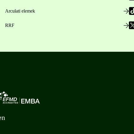
Arculati elemek
RRF
en