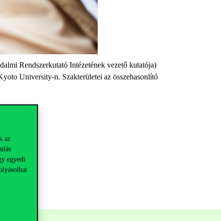
almi Rendszerkutató Intézetének vezető kutatója)
yoto University-n. Szakterületei az összehasonlító
k az
ulás
gy egyedi
olyásolhat