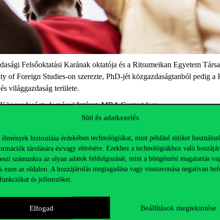
asági Felsőoktatási Karának oktatója és a Ritsumeikan Egyetem Társad
y of Foreign Studies-on szerezte, PhD-jét közgazdaságtanból pedig a K
s világgazdaság területe.
 Közgazdaságtudományi Intézet, MBA Center) lesz.
Süti és adatkezelés
 élmények biztosítása érdekében technológiákat, mint például sütiket használun
ormációk tárolására és/vagy elérésére. Ezekhez a technológiákhoz való hozzájár
hu
teszi számunkra az olyan adatok feldolgozását, mint a böngészési magatartás va
k ezen az oldalon. A hozzájárulás megtagadása vagy visszavonása negatívan bef
funkciókat és jellemzőket.
Elfogad
Beállítások megtekintése