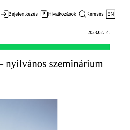
Bejelentkezés
Hivatkozások
Keresés
EN
2023.02.14.
– nyilvános szeminárium