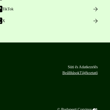
TikTok
X
Süti és Adatkezelés
Beállítások
Tájékoztató
© Budapesti Corvinus