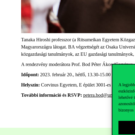
Tanaka Hiroshi professzor (a Ritsumeikan Egyetem Közgazd
Magyarországra látogat. BA végzettségét az Osaka Universit
közgazdasági tanulmányok, az EU gazdasági tanulmányok, é
A rendezvény moderátora Prof. Bod Péter Ákos (Corvinus,
Időpont:
2023. február 20., hétfő, 13.30-15.00 óra között
Helyszín:
Corvinus Egyetem, E épület 3001-es terem
A legjobb
eszközinf
További információ és RSVP:
petera.bod@uni-corvinus.
lehetővé 
azonosító
bizonyos 