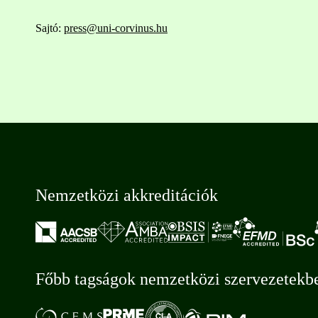
Sajtó:
press@uni-corvinus.hu
Nemzetközi akkreditációk
Főbb tagságok nemzetközi szervezetekb