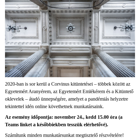
2020-ban is sor kerül a Corvinus kitüntetései – többek között az
Egyetemért Aranyérem, az Egyetemért Emlékérem és a Kitüntető
oklevelek – átadó ünnepségére, amelyet a pandémiás helyzetre
tekintettel idén online követhetnek munkatársaink.
Az esemény időpontja: november 24., kedd 15.00 óra (a
Teams linket a későbbiekben tesszük elérhetővé).
Számítunk minden munkatársunkat megtisztelő részvételére!