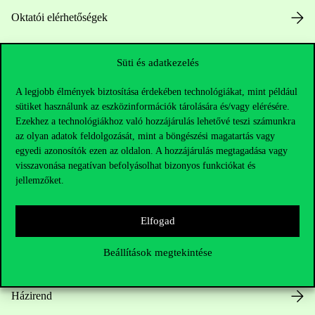
Oktatói elérhetőségek
HUB jelenlegi hallgatóinknak
Süti és adatkezelés
Sajtó:
press@uni-corvinus.hu
A legjobb élmények biztosítása érdekében technológiákat, mint például
sütiket használunk az eszközinformációk tárolására és/vagy elérésére.
Ezekhez a technológiákhoz való hozzájárulás lehetővé teszi számunkra
az olyan adatok feldolgozását, mint a böngészési magatartás vagy
egyedi azonosítók ezen az oldalon. A hozzájárulás megtagadása vagy
visszavonása negatívan befolyásolhat bizonyos funkciókat és
jellemzőket.
Hasznos linkek
Elfogad
Beállítások megtekintése
Nyitvatartás
Házirend