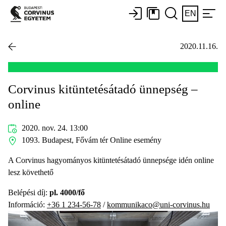
EN
2020.11.16.
Corvinus kitüntetésátadó ünnepség –
online
2020. nov. 24. 13:00
1093. Budapest, Fővám tér Online esemény
A Corvinus hagyományos kitüntetésátadó ünnepsége idén online
lesz követhető
Belépési díj:
pl. 4000/fő
Információ:
+36 1 234-56-78
/
kommunikaco@uni-corvinus.hu