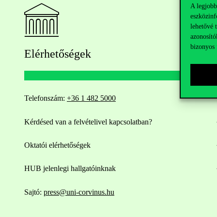
A legjobb
eszközinf
lehetővé 
azonosító
bizonyos 
Elérhetőségek
Telefonszám:
+36 1 482 5000
Kérdésed van a felvételivel kapcsolatban?
Oktatói elérhetőségek
HUB jelenlegi hallgatóinknak
Sajtó:
press@uni-corvinus.hu