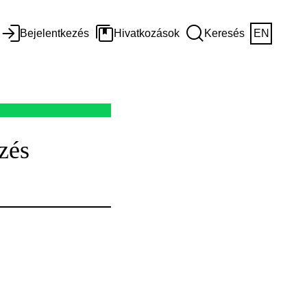
Bejelentkezés
Hivatkozások
Keresés
EN
zés