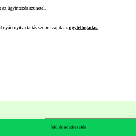
 az ügyintézés szünetel.
 nyári nyitva tartás szerint zajlik az
ügyfélfogadás
.
Süti és adatkezelés