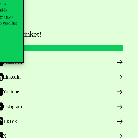
k az
ulás
gy egyedi
olyásolhat
övess minket!
Facebook
LinkedIn
Youtube
Instagram
TikTok
X