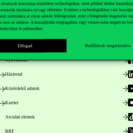
 élmények biztosítása érdekében technológiákat, mint például sütiket használun
ormációk tárolására és/vagy elérésére. Ezekhez a technológiákhoz való hozzájár
teszi számunkra az olyan adatok feldolgozását, mint a böngészési magatartás va
k ezen az oldalon. A hozzájárulás megtagadása vagy visszavonása negatívan bef
funkciókat és jellemzőket.
Hasznos linkek
K
Elfogad
Beállítások megtekintése
Nyitvatartás
Házirend
Közérdekű adatok
Karrier
Arculati elemek
RRF