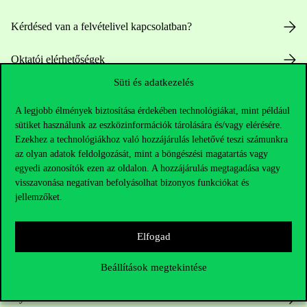
Kérdésed van a felvételivel kapcsolatban?
Oktatói elérhetőségek
Süti és adatkezelés
HUB jelenlegi hallgatóinknak
A legjobb élmények biztosítása érdekében technológiákat, mint például
sütiket használunk az eszközinformációk tárolására és/vagy elérésére.
Sajtó:
press@uni-corvinus.hu
Ezekhez a technológiákhoz való hozzájárulás lehetővé teszi számunkra
az olyan adatok feldolgozását, mint a böngészési magatartás vagy
egyedi azonosítók ezen az oldalon. A hozzájárulás megtagadása vagy
visszavonása negatívan befolyásolhat bizonyos funkciókat és
jellemzőket.
Elfogad
Hasznos linkek
Beállítások megtekintése
Nyitvatartás