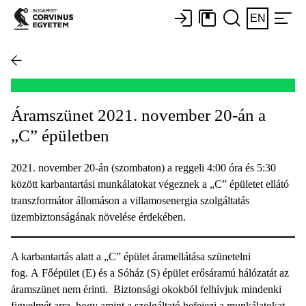
EN
Áramszünet 2021. november 20-án a
„C” épületben
2021. november 20-án (szombaton) a reggeli 4:00 óra és 5:30
között karbantartási munkálatokat végeznek a „C” épületet ellátó
transzformátor állomáson a villamosenergia szolgáltatás
üzembiztonságának növelése érdekében.
A karbantartás alatt a „C” épület áramellátása szünetelni
fog. A Főépület (E) és a Sóház (S) épület erősáramú hálózatát az
áramszünet nem érinti. Biztonsági okokból felhívjuk mindenki
figyelmét arra, hogy amint a szolgáltató befejezi a munkálatokat,