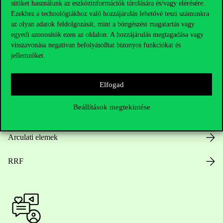
sütiket használunk az eszközinformációk tárolására és/vagy elérésére.
Ezekhez a technológiákhoz való hozzájárulás lehetővé teszi számunkra
az olyan adatok feldolgozását, mint a böngészési magatartás vagy
egyedi azonosítók ezen az oldalon. A hozzájárulás megtagadása vagy
Nyitvatartás
visszavonása negatívan befolyásolhat bizonyos funkciókat és
jellemzőket.
Házirend
Elfogad
Közérdekű adatok
Beállítások megtekintése
Karrier
Arculati elemek
RRF