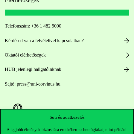
Telefonszám:
+36 1 482 5000
Kérdésed van a felvételivel kapcsolatban?
Oktatói elérhetőségek
HUB jelenlegi hallgatóinknak
Sajtó:
press@uni-corvinus.hu
Süti és adatkezelés
A legjobb élmények biztosítása érdekében technológiákat, mint például
Hasznos linkek