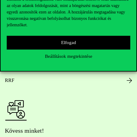
az olyan adatok feldolgozását, mint a böngészési magatartás vagy
Nyitvatartás
egyedi azonosítók ezen az oldalon. A hozzájárulás megtagadása vagy
visszavonása negatívan befolyásolhat bizonyos funkciókat és
Házirend
jellemzőket.
Közérdekű adatok
Elfogad
Karrier
Beállítások megtekintése
Arculati elemek
RRF
Kövess minket!