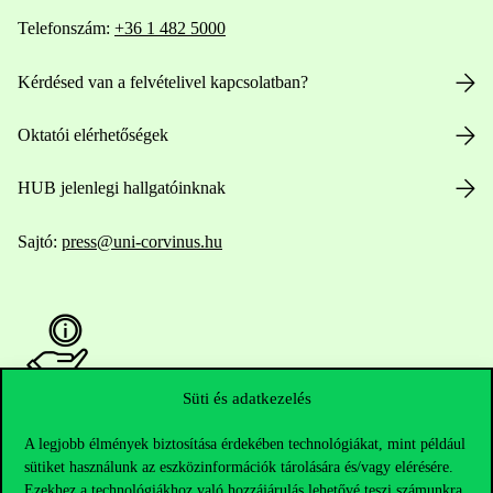
Telefonszám:
+36 1 482 5000
Kérdésed van a felvételivel kapcsolatban?
Oktatói elérhetőségek
HUB jelenlegi hallgatóinknak
Sajtó:
press@uni-corvinus.hu
Süti és adatkezelés
Hasznos linkek
A legjobb élmények biztosítása érdekében technológiákat, mint például
sütiket használunk az eszközinformációk tárolására és/vagy elérésére.
Ezekhez a technológiákhoz való hozzájárulás lehetővé teszi számunkra