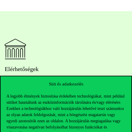
Elérhetőségek
Süti és adatkezelés
Telefonszám:
+36 1 482 5000
A legjobb élmények biztosítása érdekében technológiákat, mint például
sütiket használunk az eszközinformációk tárolására és/vagy elérésére.
Kérdésed van a felvételivel kapcsolatban?
Ezekhez a technológiákhoz való hozzájárulás lehetővé teszi számunkra
az olyan adatok feldolgozását, mint a böngészési magatartás vagy
egyedi azonosítók ezen az oldalon. A hozzájárulás megtagadása vagy
Oktatói elérhetőségek
visszavonása negatívan befolyásolhat bizonyos funkciókat és