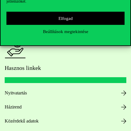
jellemzőket.
HUB jelenlegi hallgatóinknak
Elfogad
Sajtó:
press@uni-corvinus.hu
Beállítások megtekintése
Hasznos linkek
Nyitvatartás
Házirend
Közérdekű adatok