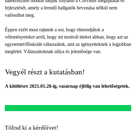
hatékonyabb módon tudjuk folytatni a Corvinus megújítását és
fejlesztését, amely a leendő hallgatók bevonása nélkül nem
valósulhat meg.
Éppen ezért most rajtatok a sor, hogy elmondjátok a
véleményeteket arról, hogy mi motivál titeket abban, hogy azt az
egyetemet/főiskolát válasszátok, ami az igényeiteknek a legjobban
megfelel. Válaszaitoknak súlya és jelentősége van.
Vegyél részt a kutatásban!
A kitöltésre 2021.01.28-ig, vasárnap éjfélig van lehetőségetek.
Töltsd ki a kérdőívet!