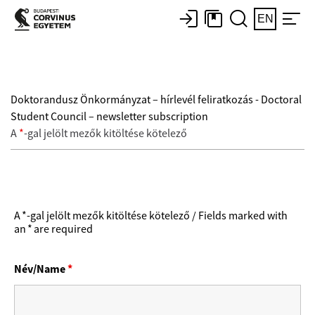
EN
Doktorandusz Önkormányzat – hírlevél feliratkozás - Doctoral
Student Council – newsletter subscription
A
*
-gal jelölt mezők kitöltése kötelező
A *-gal jelölt mezők kitöltése kötelező / Fields marked with
an * are required
Név/Name
*