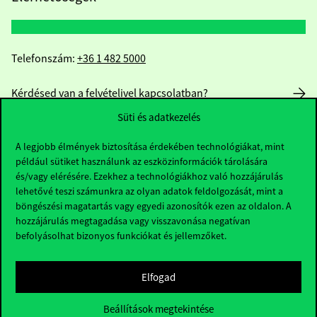
Telefonszám:
+36 1 482 5000
Kérdésed van a felvételivel kapcsolatban?
Süti és adatkezelés
Oktatói elérhetőségek
A legjobb élmények biztosítása érdekében technológiákat, mint
HUB jelenlegi hallgatóinknak
például sütiket használunk az eszközinformációk tárolására
és/vagy elérésére. Ezekhez a technológiákhoz való hozzájárulás
lehetővé teszi számunkra az olyan adatok feldolgozását, mint a
Sajtó:
press@uni-corvinus.hu
böngészési magatartás vagy egyedi azonosítók ezen az oldalon. A
hozzájárulás megtagadása vagy visszavonása negatívan
befolyásolhat bizonyos funkciókat és jellemzőket.
Elfogad
Beállítások megtekintése
Hasznos linkek