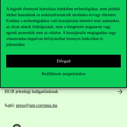
A legjobb élmények biztosítása érdekében technológiákat, mint például
sütiket használunk az eszközinformációk tárolására és/vagy elérésére.
Ezekhez a technológiákhoz való hozzájárulás lehetővé teszi számunkra
Elérhetőségek
az olyan adatok feldolgozását, mint a böngészési magatartás vagy
egyedi azonosítók ezen az oldalon. A hozzájárulás megtagadása vagy
visszavonása negatívan befolyásolhat bizonyos funkciókat és
jellemzőket.
Telefonszám:
+36 1 482 5000
Elfogad
Kérdésed van a felvételivel kapcsolatban?
Beállítások megtekintése
Oktatói elérhetőségek
HUB jelenlegi hallgatóinknak
Sajtó:
press@uni-corvinus.hu