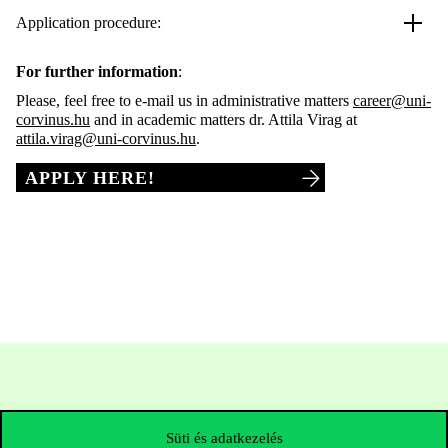
Application procedure:
For further information
:
Please, feel free to e-mail us in administrative matters
career@uni-
corvinus.hu
and in academic matters dr. Attila Virag at
attila.virag@uni-corvinus.hu
.
APPLY HERE!
Süti és adatkezelés