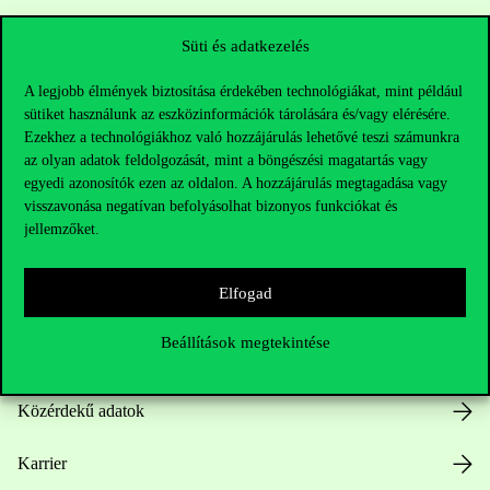
Sajtó:
press@uni-corvinus.hu
Süti és adatkezelés
A legjobb élmények biztosítása érdekében technológiákat, mint például
sütiket használunk az eszközinformációk tárolására és/vagy elérésére.
Ezekhez a technológiákhoz való hozzájárulás lehetővé teszi számunkra
az olyan adatok feldolgozását, mint a böngészési magatartás vagy
egyedi azonosítók ezen az oldalon. A hozzájárulás megtagadása vagy
visszavonása negatívan befolyásolhat bizonyos funkciókat és
Hasznos linkek
jellemzőket.
Elfogad
Nyitvatartás
Beállítások megtekintése
Házirend
Közérdekű adatok
Karrier