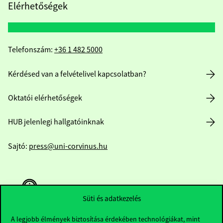
Elérhetőségek
Telefonszám:
+36 1 482 5000
Kérdésed van a felvételivel kapcsolatban?
Oktatói elérhetőségek
HUB jelenlegi hallgatóinknak
Sajtó:
press@uni-corvinus.hu
Süti és adatkezelés
A legjobb élmények biztosítása érdekében technológiákat, mint