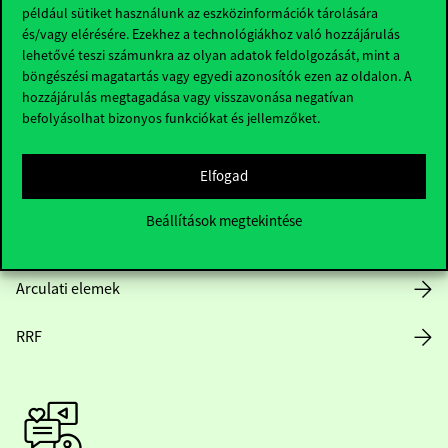
Hasznos linkek
például sütiket használunk az eszközinformációk tárolására
és/vagy elérésére. Ezekhez a technológiákhoz való hozzájárulás
lehetővé teszi számunkra az olyan adatok feldolgozását, mint a
böngészési magatartás vagy egyedi azonosítók ezen az oldalon. A
Nyitvatartás
hozzájárulás megtagadása vagy visszavonása negatívan
befolyásolhat bizonyos funkciókat és jellemzőket.
Házirend
Elfogad
Közérdekű adatok
Beállítások megtekintése
Karrier
Arculati elemek
RRF