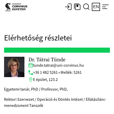
EN
Elérhetőség részletei
Dr. Tátrai Tünde
tunde.tatrai@uni-corvinus.hu
+36 1 482 5261 • Mellék: 5261
E épület, 123.2
Egyetemi tanár, PhD / Professor, PhD,
Rektori Szervezet / Operáció és Döntés Intézet / Ellátásilánc-
menedzsment Tanszék