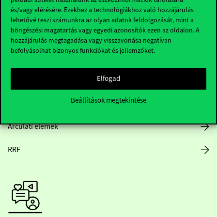
és/vagy elérésére. Ezekhez a technológiákhoz való hozzájárulás
lehetővé teszi számunkra az olyan adatok feldolgozását, mint a
böngészési magatartás vagy egyedi azonosítók ezen az oldalon. A
Nyitvatartás
hozzájárulás megtagadása vagy visszavonása negatívan
befolyásolhat bizonyos funkciókat és jellemzőket.
Házirend
Elfogad
Közérdekű adatok
Beállítások megtekintése
Karrier
Arculati elemek
RRF