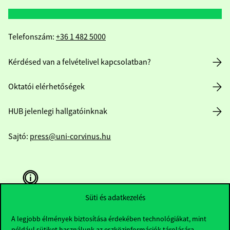
Telefonszám:
+36 1 482 5000
Kérdésed van a felvételivel kapcsolatban?
Oktatói elérhetőségek
HUB jelenlegi hallgatóinknak
Sajtó:
press@uni-corvinus.hu
Süti és adatkezelés
A legjobb élmények biztosítása érdekében technológiákat, mint
Hasznos linkek
például sütiket használunk az eszközinformációk tárolására