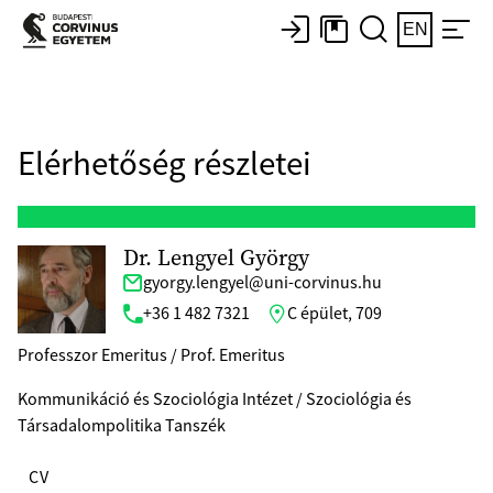
EN
Elérhetőség részletei
Dr. Lengyel György
gyorgy.lengyel@uni-corvinus.hu
+36 1 482 7321
C épület, 709
Professzor Emeritus / Prof. Emeritus
Kommunikáció és Szociológia Intézet / Szociológia és
Társadalompolitika Tanszék
CV