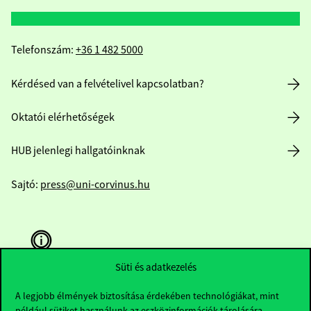
Telefonszám:
+36 1 482 5000
Kérdésed van a felvételivel kapcsolatban?
Oktatói elérhetőségek
HUB jelenlegi hallgatóinknak
Sajtó:
press@uni-corvinus.hu
Süti és adatkezelés
A legjobb élmények biztosítása érdekében technológiákat, mint
Hasznos linkek
például sütiket használunk az eszközinformációk tárolására