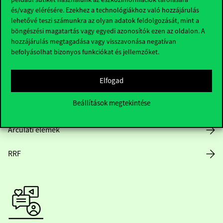
és/vagy elérésére. Ezekhez a technológiákhoz való hozzájárulás
lehetővé teszi számunkra az olyan adatok feldolgozását, mint a
böngészési magatartás vagy egyedi azonosítók ezen az oldalon. A
Nyitvatartás
hozzájárulás megtagadása vagy visszavonása negatívan
befolyásolhat bizonyos funkciókat és jellemzőket.
Házirend
Elfogad
Közérdekű adatok
Beállítások megtekintése
Karrier
Arculati elemek
RRF