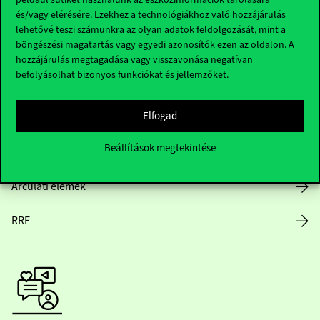
és/vagy elérésére. Ezekhez a technológiákhoz való hozzájárulás
lehetővé teszi számunkra az olyan adatok feldolgozását, mint a
böngészési magatartás vagy egyedi azonosítók ezen az oldalon. A
Nyitvatartás
hozzájárulás megtagadása vagy visszavonása negatívan
befolyásolhat bizonyos funkciókat és jellemzőket.
Házirend
Elfogad
Közérdekű adatok
Beállítások megtekintése
Karrier
Arculati elemek
RRF