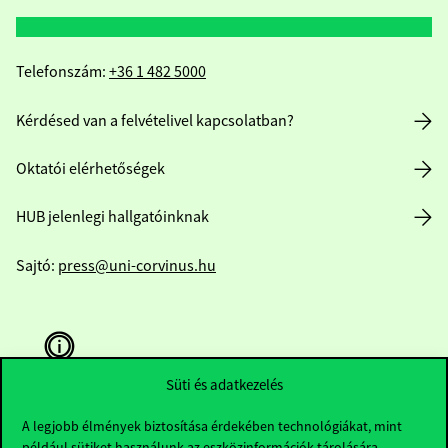
Telefonszám:
+36 1 482 5000
Kérdésed van a felvételivel kapcsolatban?
Oktatói elérhetőségek
HUB jelenlegi hallgatóinknak
Sajtó:
press@uni-corvinus.hu
Süti és adatkezelés
A legjobb élmények biztosítása érdekében technológiákat, mint
Hasznos linkek
például sütiket használunk az eszközinformációk tárolására