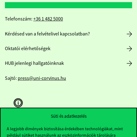
Telefonszám:
+36 1 482 5000
Kérdésed van a felvételivel kapcsolatban?
Oktatói elérhetőségek
HUB jelenlegi hallgatóinknak
Sajtó:
press@uni-corvinus.hu
Süti és adatkezelés
Hasznos linkek
A legjobb élmények biztosítása érdekében technológiákat, mint
például sütiket használunk az eszközinformációk tárolására