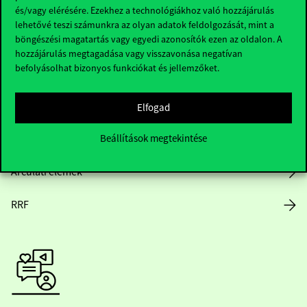
és/vagy elérésére. Ezekhez a technológiákhoz való hozzájárulás
lehetővé teszi számunkra az olyan adatok feldolgozását, mint a
böngészési magatartás vagy egyedi azonosítók ezen az oldalon. A
Nyitvatartás
hozzájárulás megtagadása vagy visszavonása negatívan
befolyásolhat bizonyos funkciókat és jellemzőket.
Házirend
Közérdekű adatok
Elfogad
Beállítások megtekintése
Karrier
Arculati elemek
RRF