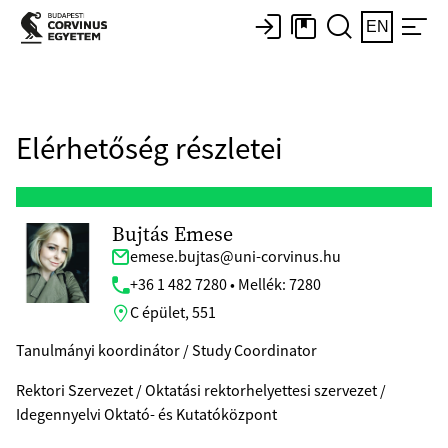
EN
Elérhetőség részletei
Bujtás Emese
emese.bujtas@uni-corvinus.hu
+36 1 482 7280 • Mellék: 7280
C épület, 551
Tanulmányi koordinátor / Study Coordinator
Rektori Szervezet / Oktatási rektorhelyettesi szervezet /
Idegennyelvi Oktató- és Kutatóközpont