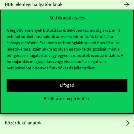
HUB jelenlegi hallgatóinknak
Süti és adatkezelés
Sajtó:
press@uni-corvinus.hu
A legjobb élmények biztosítása érdekében technológiákat, mint
például sütiket használunk az eszközinformációk tárolására
és/vagy elérésére. Ezekhez a technológiákhoz való hozzájárulás
lehetővé teszi számunkra az olyan adatok feldolgozását, mint a
böngészési magatartás vagy egyedi azonosítók ezen az oldalon. A
hozzájárulás megtagadása vagy visszavonása negatívan
Hasznos linkek
befolyásolhat bizonyos funkciókat és jellemzőket.
Elfogad
Nyitvatartás
Beállítások megtekintése
Házirend
Közérdekű adatok