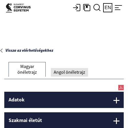
Főoldal
EN
Vissza az elérhetőségekhez
Magyar
önéletrajz
Angol önéletrajz
Adatok
Szakmai életút