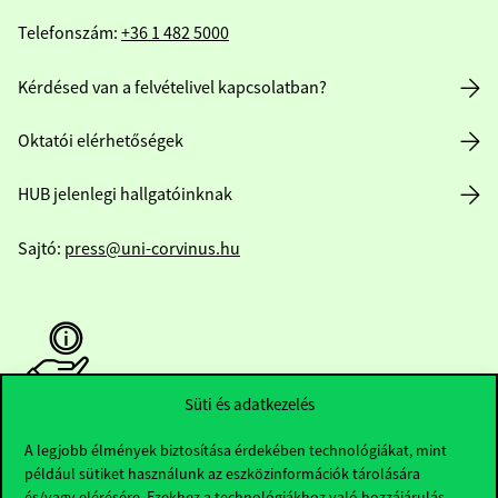
Telefonszám:
+36 1 482 5000
Kérdésed van a felvételivel kapcsolatban?
Oktatói elérhetőségek
HUB jelenlegi hallgatóinknak
Sajtó:
press@uni-corvinus.hu
Süti és adatkezelés
Hasznos linkek
A legjobb élmények biztosítása érdekében technológiákat, mint
például sütiket használunk az eszközinformációk tárolására
és/vagy elérésére. Ezekhez a technológiákhoz való hozzájárulás