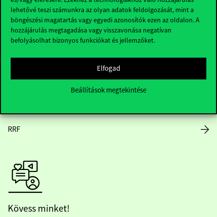
lehetővé teszi számunkra az olyan adatok feldolgozását, mint a
Nyitvatartás
böngészési magatartás vagy egyedi azonosítók ezen az oldalon. A
hozzájárulás megtagadása vagy visszavonása negatívan
Házirend
befolyásolhat bizonyos funkciókat és jellemzőket.
Közérdekű adatok
Elfogad
Karrier
Beállítások megtekintése
Arculati elemek
RRF
Kövess minket!