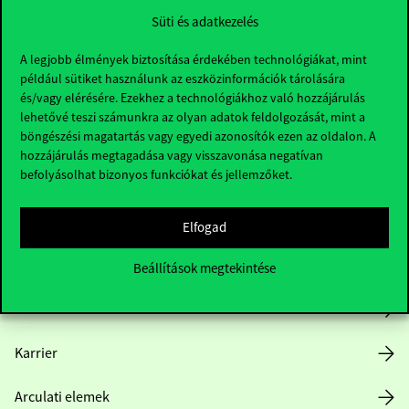
Süti és adatkezelés
A legjobb élmények biztosítása érdekében technológiákat, mint
például sütiket használunk az eszközinformációk tárolására
és/vagy elérésére. Ezekhez a technológiákhoz való hozzájárulás
lehetővé teszi számunkra az olyan adatok feldolgozását, mint a
böngészési magatartás vagy egyedi azonosítók ezen az oldalon. A
Hasznos linkek
hozzájárulás megtagadása vagy visszavonása negatívan
befolyásolhat bizonyos funkciókat és jellemzőket.
Nyitvatartás
Elfogad
Házirend
Beállítások megtekintése
Közérdekű adatok
Karrier
Arculati elemek