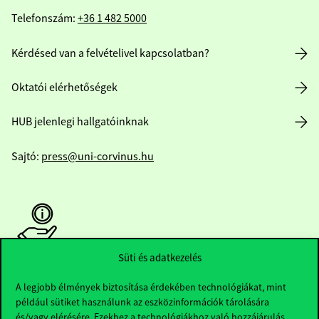
Telefonszám:
+36 1 482 5000
Kérdésed van a felvételivel kapcsolatban?
Oktatói elérhetőségek
HUB jelenlegi hallgatóinknak
Sajtó:
press@uni-corvinus.hu
Süti és adatkezelés
Hasznos linkek
A legjobb élmények biztosítása érdekében technológiákat, mint
például sütiket használunk az eszközinformációk tárolására
és/vagy elérésére. Ezekhez a technológiákhoz való hozzájárulás