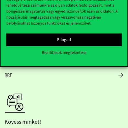
lehetővé teszi számunkra az olyan adatok feldolgozását, mint a
Nyitvatartás
böngészési magatartás vagy egyedi azonosítók ezen az oldalon. A
hozzájárulás megtagadása vagy visszavonása negatívan
Házirend
befolyásolhat bizonyos funkciókat és jellemzőket.
Közérdekű adatok
Elfogad
Karrier
Beállítások megtekintése
Arculati elemek
RRF
Kövess minket!