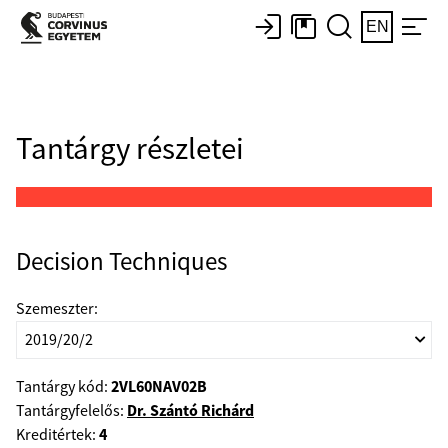
EN
Tantárgy részletei
Decision Techniques
Szemeszter:
2VL60NAV02B
Tantárgy kód:
Dr. Szántó Richárd
Tantárgyfelelős:
4
Kreditértek: