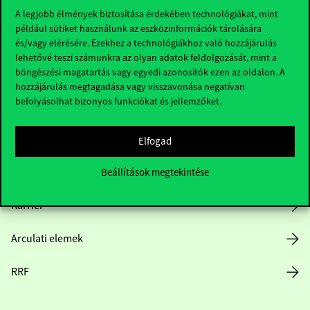
A legjobb élmények biztosítása érdekében technológiákat, mint
például sütiket használunk az eszközinformációk tárolására
és/vagy elérésére. Ezekhez a technológiákhoz való hozzájárulás
Hasznos linkek
lehetővé teszi számunkra az olyan adatok feldolgozását, mint a
böngészési magatartás vagy egyedi azonosítók ezen az oldalon. A
hozzájárulás megtagadása vagy visszavonása negatívan
befolyásolhat bizonyos funkciókat és jellemzőket.
Nyitvatartás
Házirend
Elfogad
Közérdekű adatok
Beállítások megtekintése
Karrier
Arculati elemek
RRF