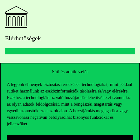
Elérhetőségek
Telefonszám:
+36 1 482 5000
Süti és adatkezelés
Kérdésed van a felvételivel kapcsolatban?
A legjobb élmények biztosítása érdekében technológiákat, mint például
sütiket használunk az eszközinformációk tárolására és/vagy elérésére.
Oktatói elérhetőségek
Ezekhez a technológiákhoz való hozzájárulás lehetővé teszi számunkra
az olyan adatok feldolgozását, mint a böngészési magatartás vagy
HUB jelenlegi hallgatóinknak
egyedi azonosítók ezen az oldalon. A hozzájárulás megtagadása vagy
visszavonása negatívan befolyásolhat bizonyos funkciókat és
jellemzőket.
Sajtó:
press@uni-corvinus.hu