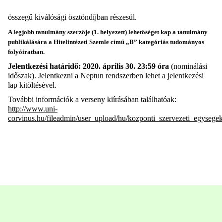
összegű kiválósági ösztöndíjban részesül.
A legjobb tanulmány szerzője (1. helyezett) lehetőséget kap a tanulmány
publikálására a Hitelintézeti Szemle című „B” kategóriás tudományos
folyóiratban.
Jelentkezési határidő: 2020. április 30. 23:59 óra
(nominálási
időszak). Jelentkezni a Neptun rendszerben lehet a jelentkezési
lap kitöltésével.
További információk a verseny kiírásában találhatóak:
http://www.uni-
corvinus.hu/fileadmin/user_upload/hu/kozponti_szervezeti_egyseg