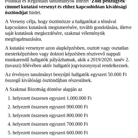
Politikai és Regionális tanulmányok Intézet
’Zöld pénzügyek’
címmel kutatási versenyt és ehhez kapcsolódóan kiválósági
ösztöndíjat
hirdet.
A Verseny célja, hogy ösztönözze a hallgatókat a témával
kapcsolatos kutatások megismerésére, tovább gondolására, illetve
saját kutatásuk megkezdésére, szakmai véleményük
megfogalmazására.
A kutatási versenyre azon alapképzésben, osztott vagy osztatlan
mesterképzésben vagy doktori képzésben résztvevő nappali
munkarendű hallgatók pályázhatnak, akik a 2019/2020. tanév
2.
(tavaszi) félévében aktív hallgatói jogviszonynyal rendelkeznek.
Az érvényes tanulmányt benyújtó hallgatók egyszeri 50.000 Ft
összegű kiválósági ösztöndíjban részesülnek.
A Szakmai Bizottság döntése alapján az
helyezett összesen egyszeri 1.000.000 Ft
helyezett összesen egyszeri 900.000 Ft
helyezett összesen egyszeri 800.000 Ft
helyezett összesen egyszeri 700.000 Ft
helyezett összesen egyszeri 600.000 Ft