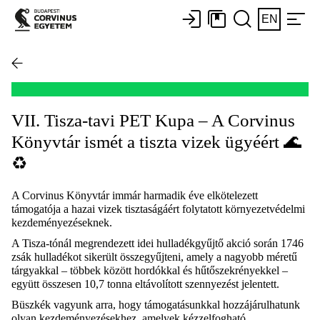
EN
VII. Tisza-tavi PET Kupa – A Corvinus
Könyvtár ismét a tiszta vizek ügyéért 🌊
♻️
A Corvinus Könyvtár immár harmadik éve elkötelezett
támogatója a hazai vizek tisztaságáért folytatott környezetvédelmi
kezdeményezéseknek.
A Tisza-tónál megrendezett idei hulladékgyűjtő akció során 1746
zsák hulladékot sikerült összegyűjteni, amely a nagyobb méretű
tárgyakkal – többek között hordókkal és hűtőszekrényekkel –
együtt összesen 10,7 tonna eltávolított szennyezést jelentett.
Büszkék vagyunk arra, hogy támogatásunkkal hozzájárulhatunk
olyan kezdeményezésekhez, amelyek kézzelfogható