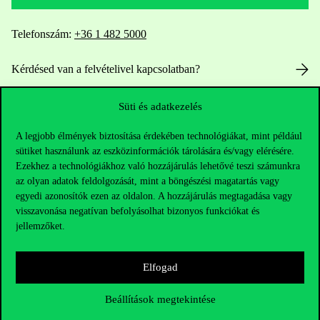
Telefonszám:
+36 1 482 5000
Kérdésed van a felvételivel kapcsolatban?
Oktatói elérhetőségek
Süti és adatkezelés
A legjobb élmények biztosítása érdekében technológiákat, mint például
HUB jelenlegi hallgatóinknak
sütiket használunk az eszközinformációk tárolására és/vagy elérésére.
Ezekhez a technológiákhoz való hozzájárulás lehetővé teszi számunkra
Sajtó:
press@uni-corvinus.hu
az olyan adatok feldolgozását, mint a böngészési magatartás vagy
egyedi azonosítók ezen az oldalon. A hozzájárulás megtagadása vagy
visszavonása negatívan befolyásolhat bizonyos funkciókat és
jellemzőket.
Elfogad
Hasznos linkek
Beállítások megtekintése